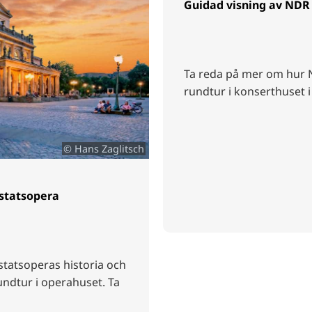
Guidad visning av NDR
Ta reda på mer om hur 
rundtur i konserthuset 
© Hans Zaglitsch
 statsopera
tatsoperas historia och
ndtur i operahuset. Ta