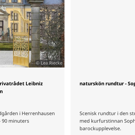
© Lea Riecke
rivatrådet Leibniz
naturskön rundtur - So
en
rädgården i Herrenhausen
Scenisk rundtur i den s
- 90 minuters
med kurfurstinnan Sophi
barockupplevelse.