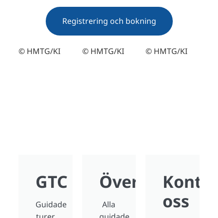
Registrering och bokning
© HMTG/KI
© HMTG/KI
© HMTG/KI
GTC
Översikt
Konta
oss
Guidade
Alla
turer
guidade