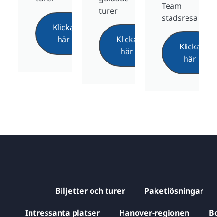
Team
turer
stadsresa
Klicka
här
Klicka
Klicka
här
här
Biljetter och turer
Paketlösningar
Intressanta platser
Hanover-regionen
B