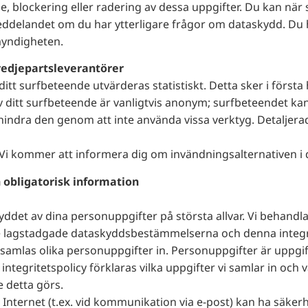
se, blockering eller radering av dessa uppgifter. Du kan nä
eddelandet om du har ytterligare frågor om dataskydd. Du ha
smyndigheten.
redjepartsleverantörer
tt surfbeteende utvärderas statistiskt. Detta sker i först
ditt surfbeteende är vanligtvis anonym; surfbeteendet kan in
hindra den genom att inte använda vissa verktyg. Detaljera
i kommer att informera dig om invändningsalternativen i d
obligatorisk information
yddet av dina personuppgifter på största allvar. Vi behandl
de lagstadgade dataskyddsbestämmelserna och denna integri
amlas olika personuppgifter in. Personuppgifter är uppgif
 integritetspolicy förklaras vilka uppgifter vi samlar in och 
e detta görs.
a Internet (t.ex. vid kommunikation via e-post) kan ha säkerh