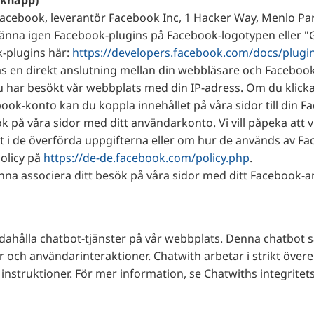
-knapp)
Facebook, leverantör Facebook Inc, 1 Hacker Way, Menlo Park
känna igen Facebook-plugins på Facebook-logotypen eller "
k-plugins här:
https://developers.facebook.com/docs/plugi
as en direkt anslutning mellan din webbläsare och Faceboo
u har besökt vår webbplats med din IP-adress. Om du klick
ok-konto kan du koppla innehållet på våra sidor till din Fa
på våra sidor med ditt användarkonto. Vi vill påpeka att v
i de överförda uppgifterna eller om hur de används av Fac
policy på
https://de-de.facebook.com/policy.php
.
unna associera ditt besök på våra sidor med ditt Facebook-a
andahålla chatbot-tjänster på vår webbplats. Denna chatbot 
 och användarinteraktioner. Chatwith arbetar i strikt ö
instruktioner. För mer information, se Chatwiths integritet