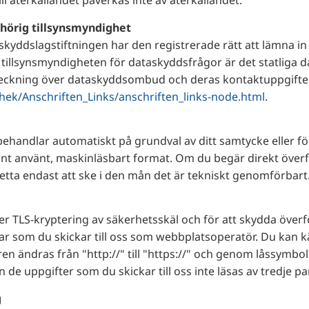
l återkallandet påverkas inte av återkallandet.
ehörig tillsynsmyndighet
skyddslagstiftningen har den registrerade rätt att lämna in 
tillsynsmyndigheten för dataskyddsfrågor är det statliga 
rteckning över dataskyddsombud och deras kontaktuppgifter 
hek/Anschriften_Links/anschriften_links-node.html
.
 behandlar automatiskt på grundval av ditt samtycke eller fö
t allmänt använt, maskinläsbart format. Om du begär direkt öve
ta endast att ske i den mån det är tekniskt genomförbart
 TLS-kryptering av säkerhetsskäl och för att skydda överfö
ngar som du skickar till oss som webbplatsoperatör. Du kan
n ändras från "http://" till "https://" och genom låssymbo
n de uppgifter som du skickar till oss inte läsas av tredje pa
g