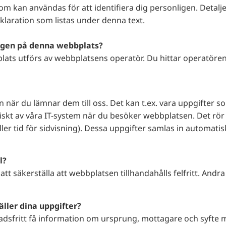
som kan användas för att identifiera dig personligen. Deta
klaration som listas under denna text.
ngen på denna webbplats?
ts utförs av webbplatsens operatör. Du hittar operatörens 
.
n när du lämnar dem till oss. Det kan t.ex. vara uppgifter s
skt av våra IT-system när du besöker webbplatsen. Det rör 
ler tid för sidvisning). Dessa uppgifter samlas in automatis
l?
att säkerställa att webbplatsen tillhandahålls felfritt. Andr
äller dina uppgifter?
nadsfritt få information om ursprung, mottagare och syfte 