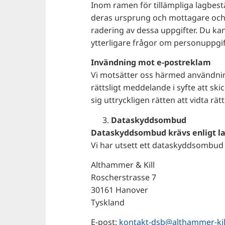
Inom ramen för tillämpliga lagbest
deras ursprung och mottagare och s
radering av dessa uppgifter. Du ka
ytterligare frågor om personuppgif
Invändning mot e-postreklam
Vi motsätter oss härmed användning
rättsligt meddelande i syfte att s
sig uttryckligen rätten att vidta rä
Dataskyddsombud
Dataskyddsombud krävs enligt l
Vi har utsett ett dataskyddsombud 
Althammer & Kill
Roscherstrasse 7
30161 Hanover
Tyskland
E-post:
kontakt-dsb@althammer-kil