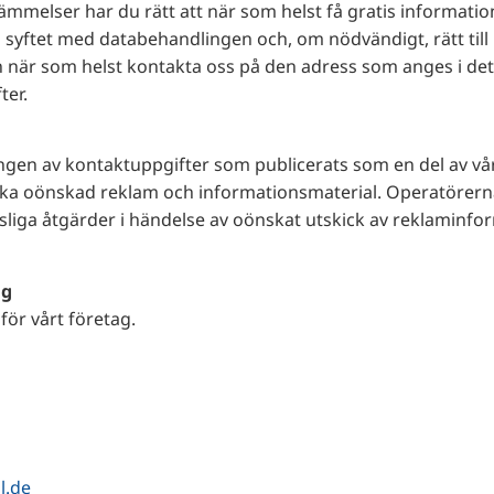
ämmelser har du rätt att när som helst få gratis informati
yftet med databehandlingen och, om nödvändigt, rätt till k
n när som helst kontakta oss på den adress som anges i de
ter.
en av kontaktuppgifter som publicerats som en del av vår s
kicka oönskad reklam och informationsmaterial. Operatörer
ttsliga åtgärder i händelse av oönskat utskick av reklaminfor
ag
för vårt företag.
l.de