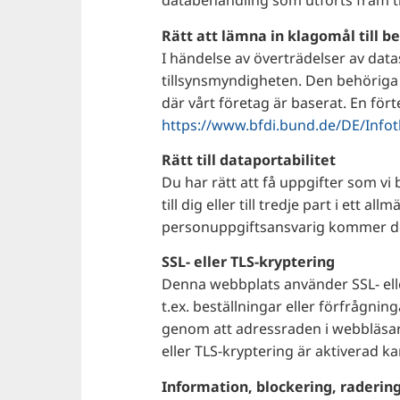
databehandling som utförts fram til
Rätt att lämna in klagomål till b
I händelse av överträdelser av data
tillsynsmyndigheten. Den behöriga 
där vårt företag är baserat. En fö
https://www.bfdi.bund.de/DE/Infot
Rätt till dataportabilitet
Du har rätt att få uppgifter som vi
till dig eller till tredje part i et
personuppgiftsansvarig kommer det
SSL- eller TLS-kryptering
Denna webbplats använder SSL- eller
t.ex. beställningar eller förfrågni
genom att adressraden i webbläsare
eller TLS-kryptering är aktiverad ka
Information, blockering, raderin