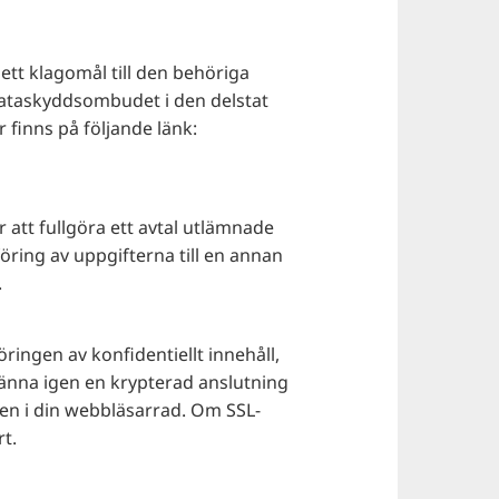
ett klagomål till den behöriga
dataskyddsombudet i den delstat
finns på följande länk:
r att fullgöra ett avtal utlämnade
rföring av uppgifterna till en annan
.
ringen av konfidentiellt innehåll,
 känna igen en krypterad anslutning
len i din webbläsarrad. Om SSL-
rt.