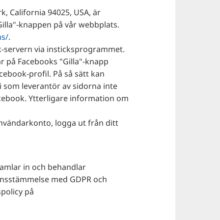
, California 94025, USA, är
Gilla"-knappen på vår webbplats.
ns/
.
k-servern via insticksprogrammet.
ar på Facebooks "Gilla"-knapp
cebook-profil. På så sätt kan
i som leverantör av sidorna inte
ebook. Ytterligare information om
nvändarkonto, logga ut från ditt
samlar in och behandlar
verensstämmelse med GDPR och
spolicy på