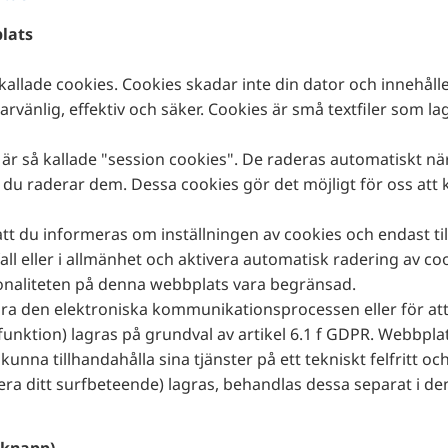
lats
allade cookies. Cookies skadar inte din dator och innehålle
rvänlig, effektiv och säker. Cookies är små textfiler som l
 är så kallade "session cookies". De raderas automatiskt nä
ls du raderar dem. Dessa cookies gör det möjligt för oss att
tt du informeras om inställningen av cookies och endast tillå
all eller i allmänhet och aktivera automatisk radering av c
onaliteten på denna webbplats vara begränsad.
a den elektroniska kommunikationsprocessen eller för att t
funktion) lagras på grundval av artikel 6.1 f GDPR. Webbpla
t kunna tillhandahålla sina tjänster på ett tekniskt felfritt 
sera ditt surfbeteende) lagras, behandlas dessa separat i den