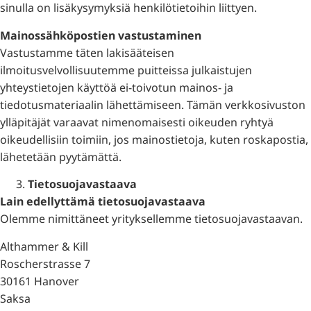
sinulla on lisäkysymyksiä henkilötietoihin liittyen.
Mainossähköpostien vastustaminen
Vastustamme täten lakisääteisen
ilmoitusvelvollisuutemme puitteissa julkaistujen
yhteystietojen käyttöä ei-toivotun mainos- ja
tiedotusmateriaalin lähettämiseen. Tämän verkkosivuston
ylläpitäjät varaavat nimenomaisesti oikeuden ryhtyä
oikeudellisiin toimiin, jos mainostietoja, kuten roskapostia,
lähetetään pyytämättä.
Tietosuojavastaava
Lain edellyttämä tietosuojavastaava
Olemme nimittäneet yrityksellemme tietosuojavastaavan.
Althammer & Kill
Roscherstrasse 7
30161 Hanover
Saksa