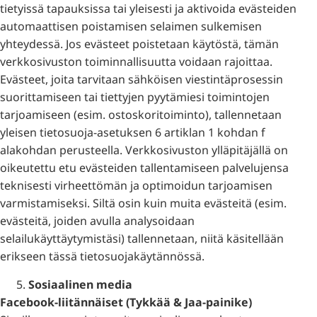
tietyissä tapauksissa tai yleisesti ja aktivoida evästeiden
automaattisen poistamisen selaimen sulkemisen
yhteydessä. Jos evästeet poistetaan käytöstä, tämän
verkkosivuston toiminnallisuutta voidaan rajoittaa.
Evästeet, joita tarvitaan sähköisen viestintäprosessin
suorittamiseen tai tiettyjen pyytämiesi toimintojen
tarjoamiseen (esim. ostoskoritoiminto), tallennetaan
yleisen tietosuoja-asetuksen 6 artiklan 1 kohdan f
alakohdan perusteella. Verkkosivuston ylläpitäjällä on
oikeutettu etu evästeiden tallentamiseen palvelujensa
teknisesti virheettömän ja optimoidun tarjoamisen
varmistamiseksi. Siltä osin kuin muita evästeitä (esim.
evästeitä, joiden avulla analysoidaan
selailukäyttäytymistäsi) tallennetaan, niitä käsitellään
erikseen tässä tietosuojakäytännössä.
Sosiaalinen media
Facebook-liitännäiset (Tykkää & Jaa-painike)