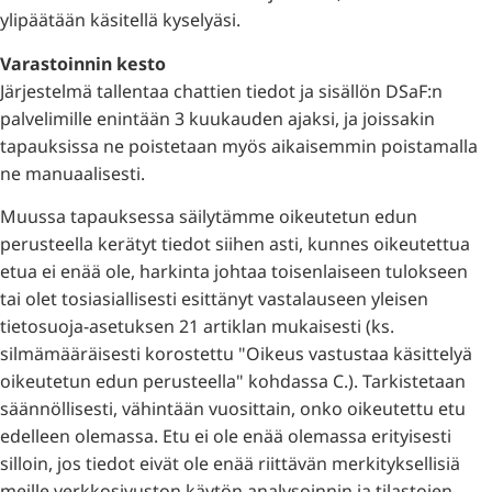
ylipäätään käsitellä kyselyäsi.
Varastoinnin kesto
Järjestelmä tallentaa chattien tiedot ja sisällön DSaF:n
palvelimille enintään 3 kuukauden ajaksi, ja joissakin
tapauksissa ne poistetaan myös aikaisemmin poistamalla
ne manuaalisesti.
Muussa tapauksessa säilytämme oikeutetun edun
perusteella kerätyt tiedot siihen asti, kunnes oikeutettua
etua ei enää ole, harkinta johtaa toisenlaiseen tulokseen
tai olet tosiasiallisesti esittänyt vastalauseen yleisen
tietosuoja-asetuksen 21 artiklan mukaisesti (ks.
silmämääräisesti korostettu "Oikeus vastustaa käsittelyä
oikeutetun edun perusteella" kohdassa C.). Tarkistetaan
säännöllisesti, vähintään vuosittain, onko oikeutettu etu
edelleen olemassa. Etu ei ole enää olemassa erityisesti
silloin, jos tiedot eivät ole enää riittävän merkityksellisiä
meille verkkosivuston käytön analysoinnin ja tilastojen