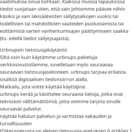
vaatimuksia sinua kohtaan. Kaikissa muissa tapauksissa
tiedot suojataan siten, että vain johtomme pääsee niihin
käsiksi ja vain lakisääteisten säilytysaikojen vuoksi tai
todellisten tai mahdollisten vaateiden puolustamista tai
esittämistä varten vanhentumisajan päättymiseen saakka
(ks. edellä tiedot säilytysajasta).
Urbnupsin tietosuojakäytäntö
Siltä osin kuin käytämme urbnups-palveluja
verkkosivustollamme, sovelletaan myös seuraavaa
seuraavan tietosuojaselosteen. urbnups tarjoaa erilaista
sisältöä digitaalisen tiedonsiirron alalla.
Matkailu, jota voitte käyttää käyttäjinä.
urbnups kerää ja käsittelee seuraavia tietoja, jotka ovat
teknisesti välttämättömiä, jotta voimme tarjota sinulle
seuraavat palvelut.
näyttää halutun palvelun ja varmistaa vakauden ja
turvallisuuden
(Oikeusperusta on yleisen tietosuoja-asetuksen 6 artiklan 1