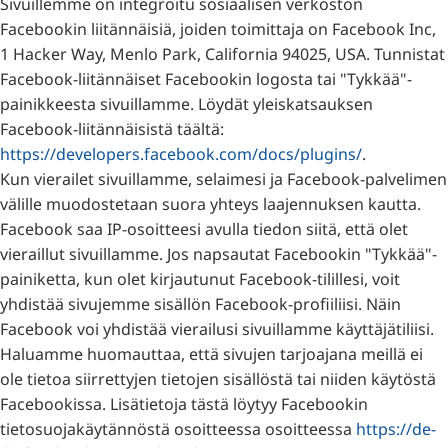
Sivuillemme on integroitu sosiaalisen verkoston
Facebookin liitännäisiä, joiden toimittaja on Facebook Inc,
1 Hacker Way, Menlo Park, California 94025, USA. Tunnistat
Facebook-liitännäiset Facebookin logosta tai "Tykkää"-
painikkeesta sivuillamme. Löydät yleiskatsauksen
Facebook-liitännäisistä täältä:
https://developers.facebook.com/docs/plugins/
.
Kun vierailet sivuillamme, selaimesi ja Facebook-palvelimen
välille muodostetaan suora yhteys laajennuksen kautta.
Facebook saa IP-osoitteesi avulla tiedon siitä, että olet
vieraillut sivuillamme. Jos napsautat Facebookin "Tykkää"-
painiketta, kun olet kirjautunut Facebook-tilillesi, voit
yhdistää sivujemme sisällön Facebook-profiiliisi. Näin
Facebook voi yhdistää vierailusi sivuillamme käyttäjätiliisi.
Haluamme huomauttaa, että sivujen tarjoajana meillä ei
ole tietoa siirrettyjen tietojen sisällöstä tai niiden käytöstä
Facebookissa. Lisätietoja tästä löytyy Facebookin
tietosuojakäytännöstä osoitteessa osoitteessa
https://de-