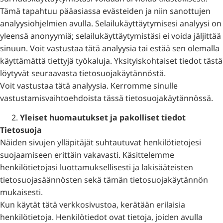
Tämä tapahtuu pääasiassa evästeiden ja niin sanottujen
analyysiohjelmien avulla. Selailukäyttäytymisesi analyysi on
yleensä anonyymiä; selailukäyttäytymistäsi ei voida jäljittää
sinuun. Voit vastustaa tätä analyysia tai estää sen olemalla
käyttämättä tiettyjä työkaluja. Yksityiskohtaiset tiedot tästä
löytyvät seuraavasta tietosuojakäytännöstä.
Voit vastustaa tätä analyysia. Kerromme sinulle
vastustamisvaihtoehdoista tässä tietosuojakäytännössä.
Yleiset huomautukset ja pakolliset tiedot
Tietosuoja
Näiden sivujen ylläpitäjät suhtautuvat henkilötietojesi
suojaamiseen erittäin vakavasti. Käsittelemme
henkilötietojasi luottamuksellisesti ja lakisääteisten
tietosuojasäännösten sekä tämän tietosuojakäytännön
mukaisesti.
Kun käytät tätä verkkosivustoa, kerätään erilaisia
henkilötietoja. Henkilötiedot ovat tietoja, joiden avulla