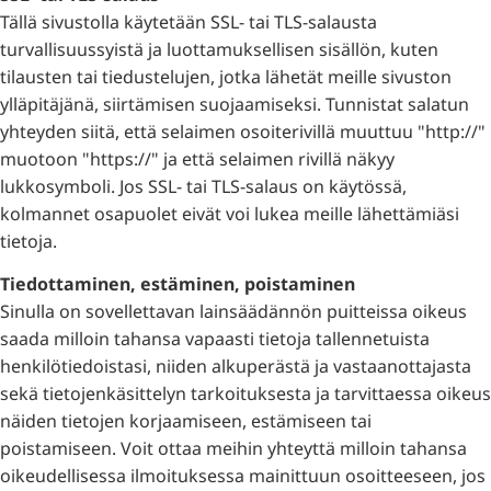
Tällä sivustolla käytetään SSL- tai TLS-salausta
turvallisuussyistä ja luottamuksellisen sisällön, kuten
tilausten tai tiedustelujen, jotka lähetät meille sivuston
ylläpitäjänä, siirtämisen suojaamiseksi. Tunnistat salatun
yhteyden siitä, että selaimen osoiterivillä muuttuu "http://"
muotoon "https://" ja että selaimen rivillä näkyy
lukkosymboli. Jos SSL- tai TLS-salaus on käytössä,
kolmannet osapuolet eivät voi lukea meille lähettämiäsi
tietoja.
Tiedottaminen, estäminen, poistaminen
Sinulla on sovellettavan lainsäädännön puitteissa oikeus
saada milloin tahansa vapaasti tietoja tallennetuista
henkilötiedoistasi, niiden alkuperästä ja vastaanottajasta
sekä tietojenkäsittelyn tarkoituksesta ja tarvittaessa oikeus
näiden tietojen korjaamiseen, estämiseen tai
poistamiseen. Voit ottaa meihin yhteyttä milloin tahansa
oikeudellisessa ilmoituksessa mainittuun osoitteeseen, jos