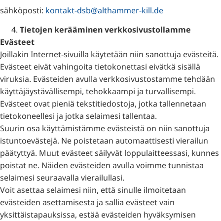
sähköposti:
kontakt-dsb@althammer-kill.de
Tietojen kerääminen verkkosivustollamme
Evästeet
Joillakin Internet-sivuilla käytetään niin sanottuja evästeitä.
Evästeet eivät vahingoita tietokonettasi eivätkä sisällä
viruksia. Evästeiden avulla verkkosivustostamme tehdään
käyttäjäystävällisempi, tehokkaampi ja turvallisempi.
Evästeet ovat pieniä tekstitiedostoja, jotka tallennetaan
tietokoneellesi ja jotka selaimesi tallentaa.
Suurin osa käyttämistämme evästeistä on niin sanottuja
istuntoevästejä. Ne poistetaan automaattisesti vierailun
päätyttyä. Muut evästeet säilyvät loppulaitteessasi, kunnes
poistat ne. Näiden evästeiden avulla voimme tunnistaa
selaimesi seuraavalla vierailullasi.
Voit asettaa selaimesi niin, että sinulle ilmoitetaan
evästeiden asettamisesta ja sallia evästeet vain
yksittäistapauksissa, estää evästeiden hyväksymisen