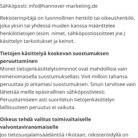
Sähköposti: info@hannover-marketing.de
Rekisterinpitäjä on luonnollinen henkilö tai oikeushenkilö,
joka yksin tai yhdessä muiden kanssa määrittelee
henkilötietojen (esim. nimet, sähköpostiosoitteet jne.)
käsittelyn tarkoitukset ja keinot.
Tietojen käsittelyä koskevan suostumuksen
peruuttaminen
Monet tietojenkäsittelytoiminnot ovat mahdollisia vain
nimenomaisella suostumuksellasi. Voit milloin tahansa
peruuttaa jo antamasi suostumuksen. Sinun tarvitsee vain
lähettää meille epävirallinen sähköpostiviesti.
Peruuttamiseen asti suoritetun tietojenkäsittelyn
laillisuuteen peruutus ei vaikuta.
Oikeus tehdä valitus toimivaltaiselle
valvontaviranomaiselle
Jos tietosuojalainsäädäntöä rikotaan, rekisteröidyllä on