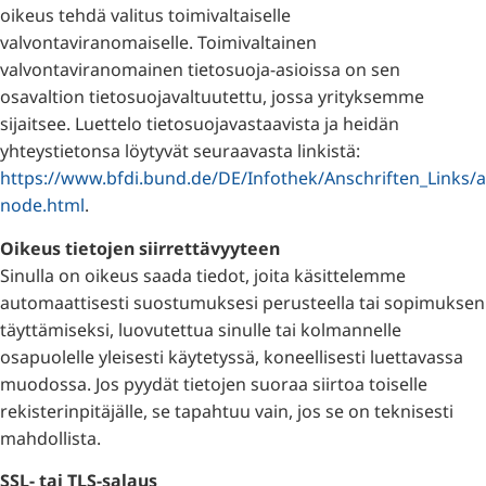
oikeus tehdä valitus toimivaltaiselle
valvontaviranomaiselle. Toimivaltainen
valvontaviranomainen tietosuoja-asioissa on sen
osavaltion tietosuojavaltuutettu, jossa yrityksemme
sijaitsee. Luettelo tietosuojavastaavista ja heidän
yhteystietonsa löytyvät seuraavasta linkistä:
https://www.bfdi.bund.de/DE/Infothek/Anschriften_Links/an
node.html
.
Oikeus tietojen siirrettävyyteen
Sinulla on oikeus saada tiedot, joita käsittelemme
automaattisesti suostumuksesi perusteella tai sopimuksen
täyttämiseksi, luovutettua sinulle tai kolmannelle
osapuolelle yleisesti käytetyssä, koneellisesti luettavassa
muodossa. Jos pyydät tietojen suoraa siirtoa toiselle
rekisterinpitäjälle, se tapahtuu vain, jos se on teknisesti
mahdollista.
SSL- tai TLS-salaus