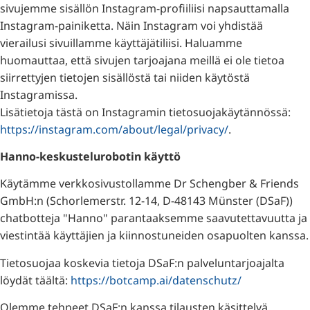
sivujemme sisällön Instagram-profiiliisi napsauttamalla
Instagram-painiketta. Näin Instagram voi yhdistää
vierailusi sivuillamme käyttäjätiliisi. Haluamme
huomauttaa, että sivujen tarjoajana meillä ei ole tietoa
siirrettyjen tietojen sisällöstä tai niiden käytöstä
Instagramissa.
Lisätietoja tästä on Instagramin tietosuojakäytännössä:
https://instagram.com/about/legal/privacy/
.
Hanno-keskustelurobotin käyttö
Käytämme verkkosivustollamme Dr Schengber & Friends
GmbH:n (Schorlemerstr. 12-14, D-48143 Münster (DSaF))
chatbotteja "Hanno" parantaaksemme saavutettavuutta ja
viestintää käyttäjien ja kiinnostuneiden osapuolten kanssa.
Tietosuojaa koskevia tietoja DSaF:n palveluntarjoajalta
löydät täältä:
https://botcamp.ai/datenschutz/
Olemme tehneet DSaF:n kanssa tilausten käsittelyä