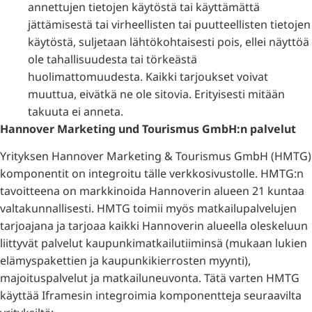
annettujen tietojen käytöstä tai käyttämättä
jättämisestä tai virheellisten tai puutteellisten tietojen
käytöstä, suljetaan lähtökohtaisesti pois, ellei näyttöä
ole tahallisuudesta tai törkeästä
huolimattomuudesta. Kaikki tarjoukset voivat
muuttua, eivätkä ne ole sitovia. Erityisesti mitään
takuuta ei anneta.
Hannover Marketing und Tourismus GmbH:n palvelut
Yrityksen Hannover Marketing & Tourismus GmbH (HMTG)
komponentit on integroitu tälle verkkosivustolle. HMTG:n
tavoitteena on markkinoida Hannoverin alueen 21 kuntaa
valtakunnallisesti. HMTG toimii myös matkailupalvelujen
tarjoajana ja tarjoaa kaikki Hannoverin alueella oleskeluun
liittyvät palvelut kaupunkimatkailutiiminsä (mukaan lukien
elämyspakettien ja kaupunkikierrosten myynti),
majoituspalvelut ja matkailuneuvonta. Tätä varten HMTG
käyttää Iframesin integroimia komponentteja seuraavilta