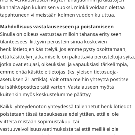
kannalta ajan kulumisen vuoksi, minkä voidaan olettaa
tapahtuneen viimeistään kolmen vuoden kuluttua.
Mahdollisuus vastalauseeseen ja poistamiseen
Sinulla on oikeus vastustaa milloin tahansa erityiseen
tilanteeseesi liittyvin perustein sinua koskevien
henkilötietojen käsittelyä. Jos emme pysty osoittamaan,
että käsittelyn jatkamiselle on pakottavia perusteltuja syitä,
jotka ovat etujasi, oikeuksiasi ja vapauksiasi tärkeämpiä,
emme enää käsittele tietojasi (ks. yleisen tietosuoja-
asetuksen 21 artikla). Voit ottaa meihin yhteyttä postitse
tai sähköpostitse tätä varten. Vastalauseen myötä
kuitenkin myös keskustelumme päättyy.
Kaikki yhteydenoton yhteydessä tallennetut henkilötiedot
poistetaan tässä tapauksessa edellyttäen, että ei ole
viitteitä mistään sopimustakuu- tai
vastuuvelvollisuusvaatimuksista tai että meillä ei ole