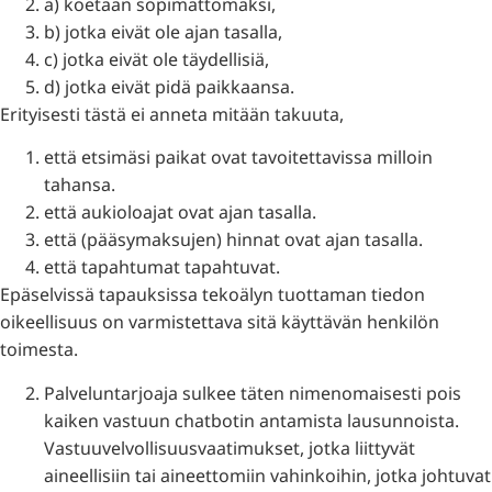
a) koetaan sopimattomaksi,
b) jotka eivät ole ajan tasalla,
c) jotka eivät ole täydellisiä,
d) jotka eivät pidä paikkaansa.
Erityisesti tästä ei anneta mitään takuuta,
että etsimäsi paikat ovat tavoitettavissa milloin
tahansa.
että aukioloajat ovat ajan tasalla.
että (pääsymaksujen) hinnat ovat ajan tasalla.
että tapahtumat tapahtuvat.
Epäselvissä tapauksissa tekoälyn tuottaman tiedon
oikeellisuus on varmistettava sitä käyttävän henkilön
toimesta.
Palveluntarjoaja sulkee täten nimenomaisesti pois
kaiken vastuun chatbotin antamista lausunnoista.
Vastuuvelvollisuusvaatimukset, jotka liittyvät
aineellisiin tai aineettomiin vahinkoihin, jotka johtuvat