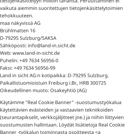
tietojenkäsittelyyn milloin tahansa. Peruuttaminen ei
vaikuta aiemmin suoritettujen tietojenkäsittelytoimien
tehokkuuteen.
maa näkyvissä AG
Brühlmatten 16
D-79295 Sulzburg/SAKSA
Sähköposti: info@land-in.sicht.de
Web: www.land-in-sicht.de
Puhelin: +49 7634 56956-0
Faksi: +49 7634 56956-99
Land in sicht AG:n kotipaikka: D-79295 Sulzburg.
Paikallistuomioistuin Freiburg i.Br., HRB 300725
Oikeudellinen muoto: Osakeyhtiö (AG)
Käytämme "Real Cookie Banner" -suostumustyökalua
käytettävien evästeiden ja vastaavien tekniikoiden
(seurantapikselit, verkkojäljitteet jne.) ja niihin liittyvien
suostumusten hallintaan. Löydät lisätietoja Real Cookie
Banner -työkalun toiminnasta osoitteesta <a