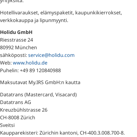
yrityksiltä:
Hotellivaraukset, elämyspaketit, kaupunkikierrokset,
verkkokauppa ja lipunmyynti.
Holidu GmbH
Riesstrasse 24
80992 München
sähköposti:
service@holidu.com
Web:
www.holidu.de
Puhelin: +49 89 120840988
Maksutavat My.IRS GmbH:n kautta
Datatrans (Mastercard, Visacard)
Datatrans AG
Kreuzbühlstrasse 26
CH-8008 Zürich
Sveitsi
Kaupparekisteri: Zürichin kantoni, CH-400.3.008.700-8.