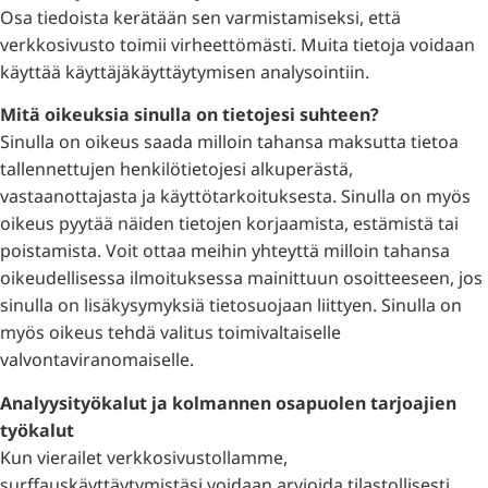
Osa tiedoista kerätään sen varmistamiseksi, että
verkkosivusto toimii virheettömästi. Muita tietoja voidaan
käyttää käyttäjäkäyttäytymisen analysointiin.
Mitä oikeuksia sinulla on tietojesi suhteen?
Sinulla on oikeus saada milloin tahansa maksutta tietoa
tallennettujen henkilötietojesi alkuperästä,
vastaanottajasta ja käyttötarkoituksesta. Sinulla on myös
oikeus pyytää näiden tietojen korjaamista, estämistä tai
poistamista. Voit ottaa meihin yhteyttä milloin tahansa
oikeudellisessa ilmoituksessa mainittuun osoitteeseen, jos
sinulla on lisäkysymyksiä tietosuojaan liittyen. Sinulla on
myös oikeus tehdä valitus toimivaltaiselle
valvontaviranomaiselle.
Analyysityökalut ja kolmannen osapuolen tarjoajien
työkalut
Kun vierailet verkkosivustollamme,
surffauskäyttäytymistäsi voidaan arvioida tilastollisesti.