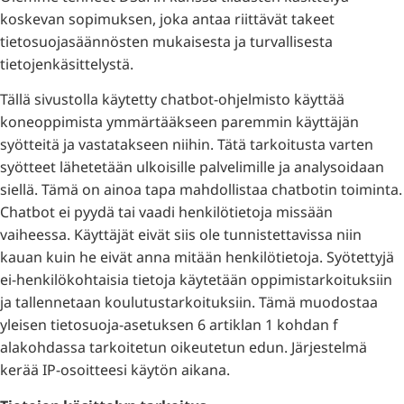
koskevan sopimuksen, joka antaa riittävät takeet
tietosuojasäännösten mukaisesta ja turvallisesta
tietojenkäsittelystä.
Tällä sivustolla käytetty chatbot-ohjelmisto käyttää
koneoppimista ymmärtääkseen paremmin käyttäjän
syötteitä ja vastatakseen niihin. Tätä tarkoitusta varten
syötteet lähetetään ulkoisille palvelimille ja analysoidaan
siellä. Tämä on ainoa tapa mahdollistaa chatbotin toiminta.
Chatbot ei pyydä tai vaadi henkilötietoja missään
vaiheessa. Käyttäjät eivät siis ole tunnistettavissa niin
kauan kuin he eivät anna mitään henkilötietoja. Syötettyjä
ei-henkilökohtaisia tietoja käytetään oppimistarkoituksiin
ja tallennetaan koulutustarkoituksiin. Tämä muodostaa
yleisen tietosuoja-asetuksen 6 artiklan 1 kohdan f
alakohdassa tarkoitetun oikeutetun edun. Järjestelmä
kerää IP-osoitteesi käytön aikana.