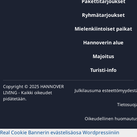
Pakettitarjoukset
Ryhmätarjoukset
Mielenkiintoiset paikat
Hannoverin alue
Majoitus
Turisti-info
Copyright © 2025 HANNOVER
Julkilausuma esteettömyydest
LIVING - Kaikki oikeudet
pidätetään.
Tietosuoj
Oikeudellinen huomautu
Real Cookie Bannerin evästelisäosa Wordpressiiniin