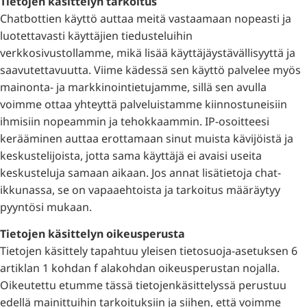
Tietojen käsittelyn tarkoitus
Chatbottien käyttö auttaa meitä vastaamaan nopeasti ja
luotettavasti käyttäjien tiedusteluihin
verkkosivustollamme, mikä lisää käyttäjäystävällisyyttä ja
saavutettavuutta. Viime kädessä sen käyttö palvelee myös
mainonta- ja markkinointietujamme, sillä sen avulla
voimme ottaa yhteyttä palveluistamme kiinnostuneisiin
ihmisiin nopeammin ja tehokkaammin. IP-osoitteesi
kerääminen auttaa erottamaan sinut muista kävijöistä ja
keskustelijoista, jotta sama käyttäjä ei avaisi useita
keskusteluja samaan aikaan. Jos annat lisätietoja chat-
ikkunassa, se on vapaaehtoista ja tarkoitus määräytyy
pyyntösi mukaan.
Tietojen käsittelyn oikeusperusta
Tietojen käsittely tapahtuu yleisen tietosuoja-asetuksen 6
artiklan 1 kohdan f alakohdan oikeusperustan nojalla.
Oikeutettu etumme tässä tietojenkäsittelyssä perustuu
edellä mainittuihin tarkoituksiin ja siihen, että voimme