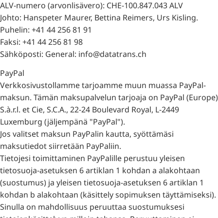
ALV-numero (arvonlisävero): CHE-100.847.043 ALV
Johto: Hanspeter Maurer, Bettina Reimers, Urs Kisling.
Puhelin: +41 44 256 81 91
Faksi: +41 44 256 81 98
Sähköposti: General: info@datatrans.ch
PayPal
Verkkosivustollamme tarjoamme muun muassa PayPal-
maksun. Tämän maksupalvelun tarjoaja on PayPal (Europe)
S.à.r.l. et Cie, S.C.A., 22-24 Boulevard Royal, L-2449
Luxemburg (jäljempänä "PayPal").
Jos valitset maksun PayPalin kautta, syöttämäsi
maksutiedot siirretään PayPaliin.
Tietojesi toimittaminen PayPalille perustuu yleisen
tietosuoja-asetuksen 6 artiklan 1 kohdan a alakohtaan
(suostumus) ja yleisen tietosuoja-asetuksen 6 artiklan 1
kohdan b alakohtaan (käsittely sopimuksen täyttämiseksi).
Sinulla on mahdollisuus peruuttaa suostumuksesi