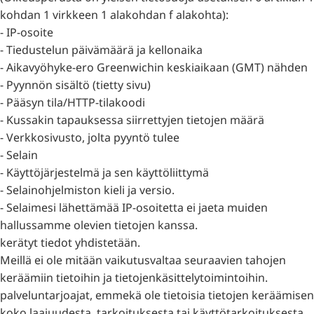
kohdan 1 virkkeen 1 alakohdan f alakohta):
- IP-osoite
- Tiedustelun päivämäärä ja kellonaika
- Aikavyöhyke-ero Greenwichin keskiaikaan (GMT) nähden
- Pyynnön sisältö (tietty sivu)
- Pääsyn tila/HTTP-tilakoodi
- Kussakin tapauksessa siirrettyjen tietojen määrä
- Verkkosivusto, jolta pyyntö tulee
- Selain
- Käyttöjärjestelmä ja sen käyttöliittymä
- Selainohjelmiston kieli ja versio.
- Selaimesi lähettämää IP-osoitetta ei jaeta muiden
hallussamme olevien tietojen kanssa.
kerätyt tiedot yhdistetään.
Meillä ei ole mitään vaikutusvaltaa seuraavien tahojen
keräämiin tietoihin ja tietojenkäsittelytoimintoihin.
palveluntarjoajat, emmekä ole tietoisia tietojen keräämisen
koko laajuudesta, tarkoituksesta tai käyttötarkoituksesta.