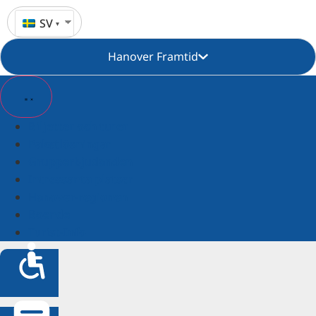
SV
Hanover Framtid
Biljetter och turer
Paketlösningar
Grupperbjudanden
Intressanta platser
Hanover-regionen
Boende
Turist-Info