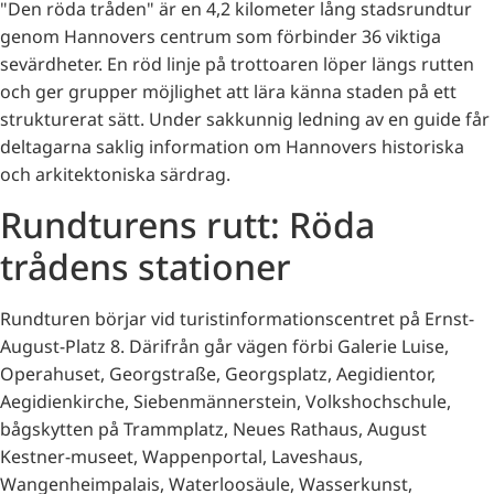
"Den röda tråden" är en 4,2 kilometer lång stadsrundtur
genom Hannovers centrum som förbinder 36 viktiga
sevärdheter. En röd linje på trottoaren löper längs rutten
och ger grupper möjlighet att lära känna staden på ett
strukturerat sätt. Under sakkunnig ledning av en guide får
deltagarna saklig information om Hannovers historiska
och arkitektoniska särdrag.
Rundturens rutt: Röda
trådens stationer
Rundturen börjar vid turistinformationscentret på Ernst-
August-Platz 8. Därifrån går vägen förbi Galerie Luise,
Operahuset, Georgstraße, Georgsplatz, Aegidientor,
Aegidienkirche, Siebenmännerstein, Volkshochschule,
bågskytten på Trammplatz, Neues Rathaus, August
Kestner-museet, Wappenportal, Laveshaus,
Wangenheimpalais, Waterloosäule, Wasserkunst,