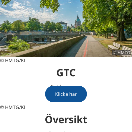
© HMTG
© HMTG/KI
GTC
Guidade turer
Klicka här
© HMTG/KI
Översikt