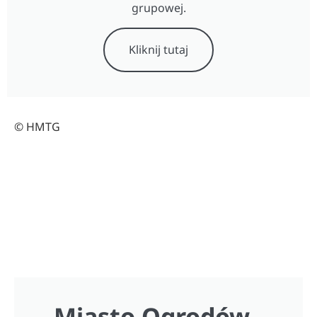
grupowej.
Kliknij tutaj
© HMTG
Miasto Ogrodów -