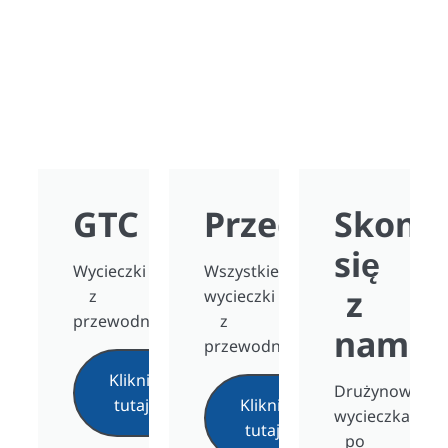
GTC
Przegląd
Skonta
się
Wycieczki
Wszystkie
z
z
wycieczki
przewodnikiem
z
nami
przewodnikiem
Kliknij
Drużynowa
tutaj
Kliknij
wycieczka
tutaj
po