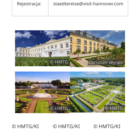
Rejestracja:
staedtereise@visit-hannover.com
© HMTG
Christian Wyrwa
© HMTG
© HMTG
© HMTG/KI
© HMTG/KI
© HMTG/KI