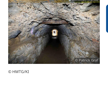
© Patrick Graf
© HMTG/KI