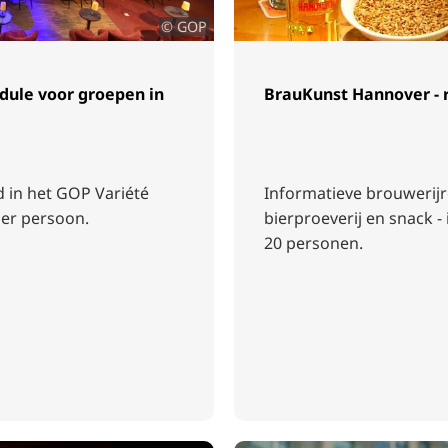
© GOP
dule voor groepen in
BrauKunst Hannover - r
d in het GOP Variété
Informatieve brouwerij
per persoon.
bierproeverij en snack -
20 personen.