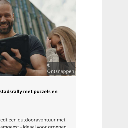
©
Ontsnappen
stadsrally met puzzels en
iedt een outdooravontuur met
eamgeest - ideaal voor groepen