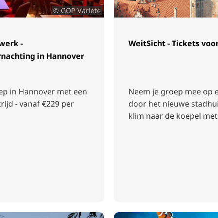
© GOP Variete
werk -
WeitSicht - Tickets vo
nachting in Hannover
ep in Hannover met een
Neem je groep mee op e
ijd - vanaf €229 per
door het nieuwe stadhui
klim naar de koepel met