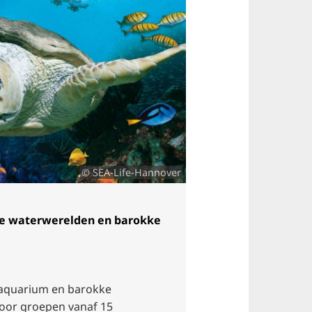
© SEA-Life-Hannover
he waterwerelden en barokke
 aquarium en barokke
voor groepen vanaf 15