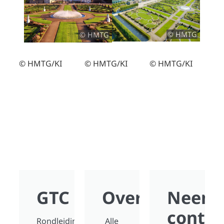
© HMTG
© HMTG
© HMTG/KI
© HMTG/KI
© HMTG/KI
GTC
Overzicht
Neem
contac
Rondleidingen
Alle