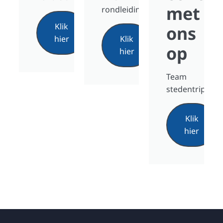
met
rondleidingen
Klik
ons
hier
Klik
op
hier
Team
stedentrip
Klik
hier