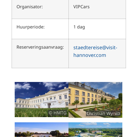
Organisator:
VIPCars
Huurperiode:
1 dag
Reserveringsaanvraag:
staedtereise@visit-
hannover.com
© HMTG
Christian Wyrwa