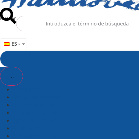
Buscar
ES
Entradas y visitas
Ofertas de paquetes
Ofertas para grupos
Lugares de interés
Región de Hannover
Alojamiento
Información turística