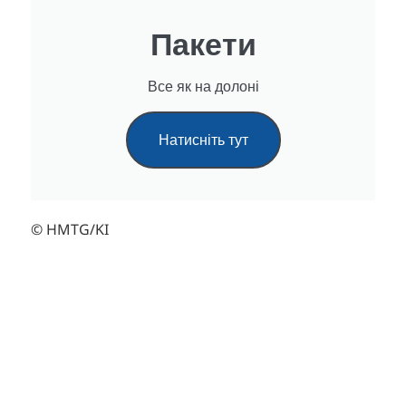
Пакети
Все як на долоні
Натисніть тут
© HMTG/KI