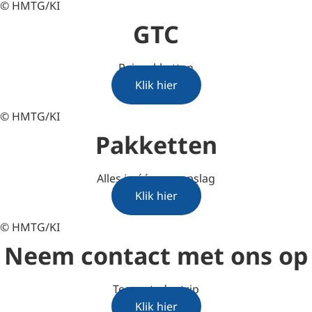
© HMTG/KI
GTC
Reispakketten
Klik hier
© HMTG/KI
Pakketten
Alles in één oogopslag
Klik hier
© HMTG/KI
Neem contact met ons op
Team stedentrip
Klik hier