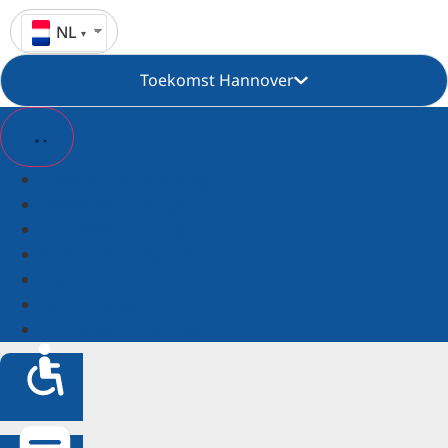
NL
Toekomst Hannover
Tickets & Rondleidingen
Pakketaanbiedingen
Groepsaanbiedingen
Bezienswaardigheden
Regio Hannover
Accommodatie
Toeristische informatie