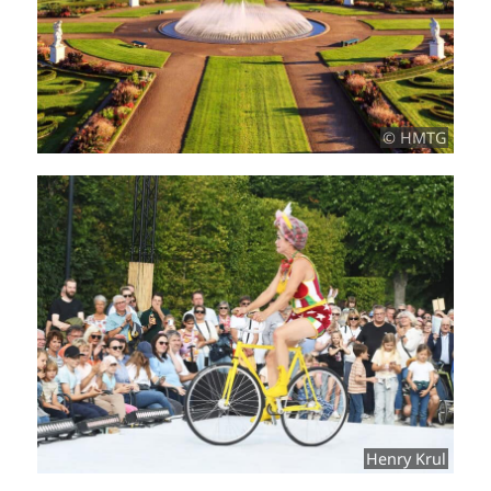
© HMTG
Henry Krul