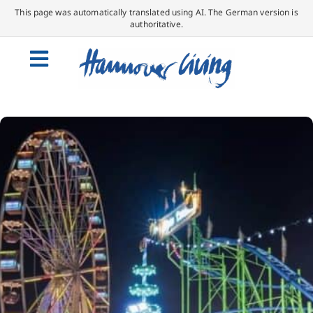
This page was automatically translated using AI. The German version is
authoritative.