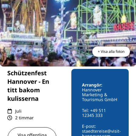
+ Visa alla foton
Schützenfest
Hannover - En
Arrangör:
titt bakom
Hannover
Marketing &
kulisserna
Tourismus GmbH
Tel: +49 511
Juli
12345 333
2 timmar
E-post:
staedtereise@visit-
Visa offentliga
hannover.com