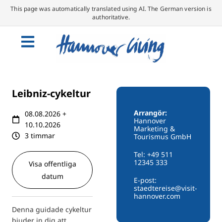
This page was automatically translated using AI. The German version is
authoritative.
Leibniz-cykeltur
Arrangör:
08.08.2026 +
Hannover
10.10.2026
Marketing &
3 timmar
Tourismus GmbH
Tel: +49 511
12345 333
Visa offentliga
datum
E-post:
staedtereise@visit-
hannover.com
Denna guidade cykeltur
bjuder in dig att