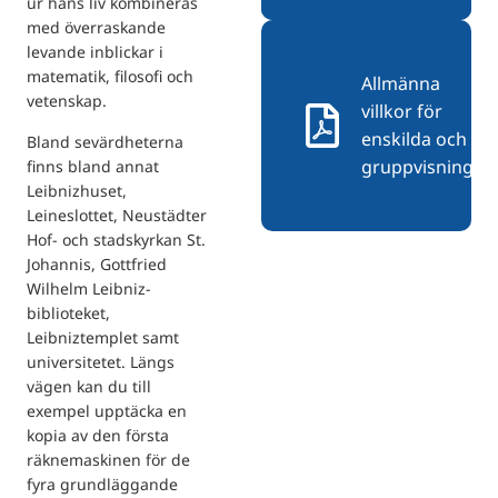
ur hans liv kombineras
med överraskande
levande inblickar i
matematik, filosofi och
Allmänna
vetenskap.
villkor för
enskilda och
Bland sevärdheterna
gruppvisningar
finns bland annat
Leibnizhuset,
Leineslottet, Neustädter
Hof- och stadskyrkan St.
Johannis, Gottfried
Wilhelm Leibniz-
biblioteket,
Leibniztemplet samt
universitetet. Längs
vägen kan du till
exempel upptäcka en
kopia av den första
räknemaskinen för de
fyra grundläggande