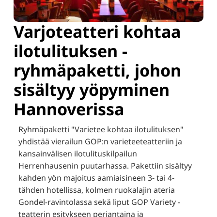
Varjoteatteri kohtaa
ilotulituksen -
ryhmäpaketti, johon
sisältyy yöpyminen
Hannoverissa
Ryhmäpaketti "Varietee kohtaa ilotulituksen"
yhdistää vierailun GOP:n varieteeteatteriin ja
kansainvälisen ilotulituskilpailun
Herrenhausenin puutarhassa.
Pakettiin sisältyy
kahden yön majoitus aamiaisineen 3- tai 4-
tähden hotellissa, kolmen ruokalajin ateria
Gondel-ravintolassa sekä liput GOP Variety -
teatterin esitykseen perjantaina ja