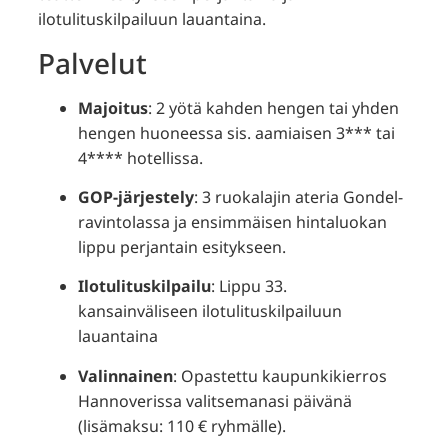
ilotulituskilpailuun lauantaina.
Palvelut
Majoitus
:
2 yötä kahden hengen tai yhden
hengen huoneessa sis. aamiaisen 3*** tai
4**** hotellissa.
GOP-järjestely
:
3 ruokalajin ateria Gondel-
ravintolassa ja ensimmäisen hintaluokan
lippu perjantain esitykseen.
Ilotulituskilpailu
:
Lippu 33.
kansainväliseen ilotulituskilpailuun
lauantaina
Valinnainen
:
Opastettu kaupunkikierros
Hannoverissa valitsemanasi päivänä
(lisämaksu: 110 € ryhmälle).