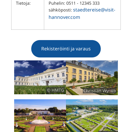
Tietoja:
Puhelin: 0511 - 12345 333
staedtereise@visit-
sähköposti:
hannover.com
Rekisteröinti ja varaus
© HMTG
Christian Wyrwa