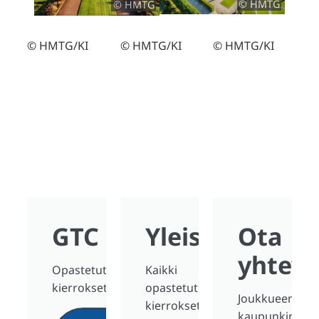
© HMTG
© HMTG
© HMTG/KI
© HMTG/KI
© HMTG/KI
GTC
Yleiskatsaus
Ota
yhteyt
Opastetut
Kaikki
kierrokset
opastetut
Joukkueen
kierrokset
kaupunkimatk