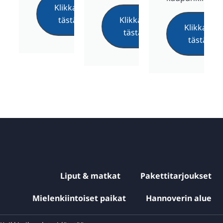
Klikkaa
tästä
Klikkaa
Klikkaa
tästä
tästä
Liput & matkat
Pakettitarjoukset
Mielenkiintoiset paikat
Hannoverin alue