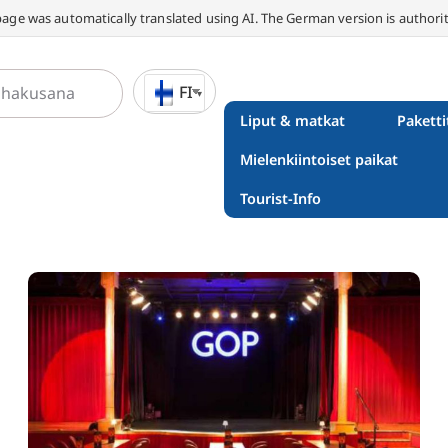
page was automatically translated using AI. The German version is authorit
FI
Liput & matkat
Paketti
Mielenkiintoiset paikat
Tourist-Info