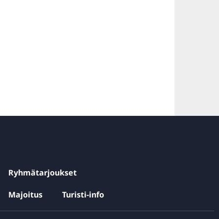
Ryhmätarjoukset
Majoitus
Turisti-info