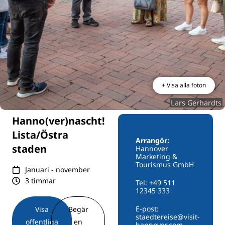
+ Visa alla foton
Lars Gerhardts
Hanno(ver)nascht!
Lista/Östra
Arrangör:
staden
Hannover
Marketing &
Tourismus GmbH
Januari - november
3 timmar
Tel: +49 511
12345 333
E-post:
Visa
Begär
staedtereise@visit-
offentliga
en
hannover.com