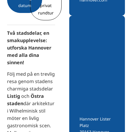
datum
privat
rundtur
Två stadsdelar, en
smakupplevelse:
utforska Hannover
med alla dina
sinnen!
Följ med på en trevlig
resa genom stadens
charmiga stadsdelar
Listig
och
Östra
staden
där arkitektur
i Wilhelminisk stil
möter en livlig
Hannover Lister
gastronomisk scen.
Platz
30163 Hanover