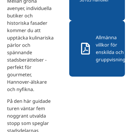
Mellan gröna
avenyer, individuella
butiker och
historiska fasader
kommer du att
Allmänna
upptäcka kulinariska
villkor för
pärlor och
enskilda och
spännande
gruppvisningar
stadsberättelser -
perfekt för
gourmeter,
Hannover-älskare
och nyfikna.
På den här guidade
turen väntar fem
noggrant utvalda
stopp som speglar
stadsdelarnas