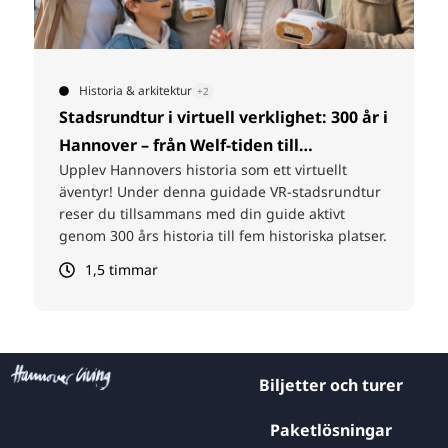
© HMTG
Natur
+2
Leibniz-cykeltur
Upptäck Hannover på cykel i Gottfried Wilhelm
Leibniz fotspår. Vid utvalda hållplatser får du ta
del av spännande berättelser om hans liv och
idéer – och det ingår även något att dricka.
3 timmar
Biljetter och turer
Paketlösningar