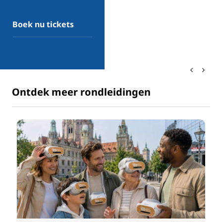
Boek nu tickets
Ontdek meer rondleidingen
© H