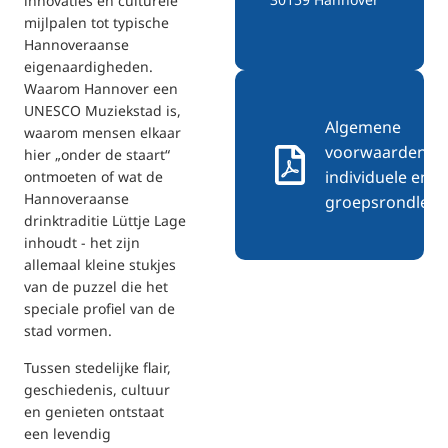
innovaties en culturele
mijlpalen tot typische
Hannoveraanse
eigenaardigheden.
Waarom Hannover een
UNESCO Muziekstad is,
Algemene
waarom mensen elkaar
voorwaarden v
hier „onder de staart“
individuele en
ontmoeten of wat de
Hannoveraanse
groepsrondleid
drinktraditie Lüttje Lage
inhoudt - het zijn
allemaal kleine stukjes
van de puzzel die het
speciale profiel van de
stad vormen.
Tussen stedelijke flair,
geschiedenis, cultuur
en genieten ontstaat
een levendig