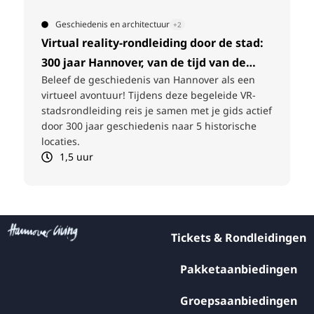
Natuur
+2
 stad:
Leibniz-fietstocht
 de
Ontdek Hannover op de fiets in de voetsporen
s een
van Gottfried Wilhelm Leibniz. Op verschillende
e VR-
haltes maakt u kennis met boeiende verhalen
ds actief
over zijn leven en zijn ideeën – inclusief een
ische
drankje.
3 uur
Tickets & Rondleidingen
Pakketaanbiedingen
Groepsaanbiedingen