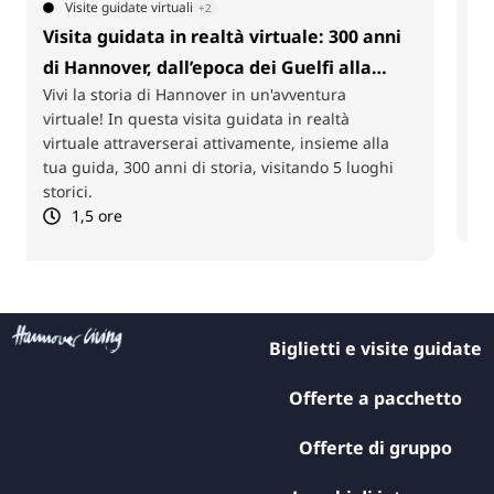
Natura
+2
Giro in bicicletta a Leibniz
Scoprite Hannover in bicicletta sulle tracce di
Gottfried Wilhelm Leibniz. In alcune tappe
selezionate potrete ascoltare storie avvincenti
sulla sua vita e sulle sue idee, con un rinfresco
incluso.
3 ore
Biglietti e visite guidate
Offerte a pacchetto
Offerte di gruppo