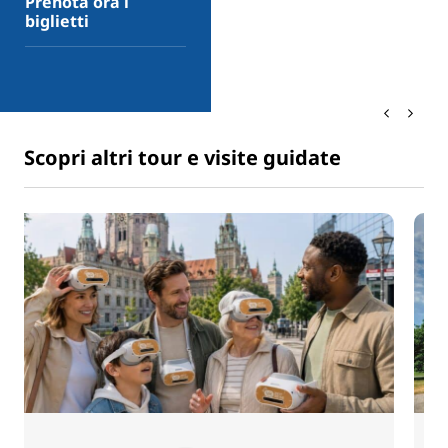
Prenota ora i
biglietti
Scopri altri tour e visite guidate
© HMTG