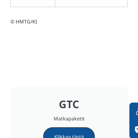
© HMTG/KI
GTC
Matkapaketit
Klikkaa tästä