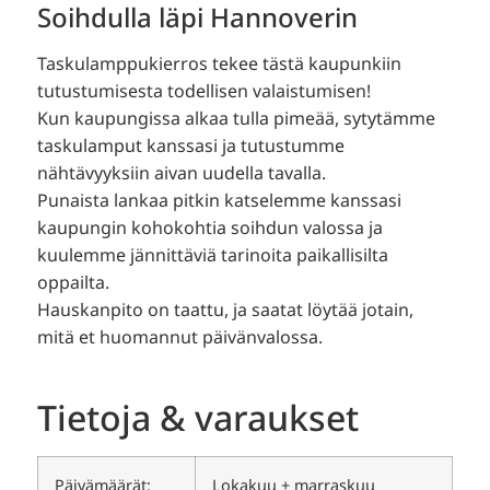
Soihdulla läpi Hannoverin
Taskulamppukierros tekee tästä kaupunkiin
tutustumisesta todellisen valaistumisen!
Kun kaupungissa alkaa tulla pimeää, sytytämme
taskulamput kanssasi ja tutustumme
nähtävyyksiin aivan uudella tavalla.
Punaista lankaa pitkin katselemme kanssasi
kaupungin kohokohtia soihdun valossa ja
kuulemme jännittäviä tarinoita paikallisilta
oppailta.
Hauskanpito on taattu, ja saatat löytää jotain,
mitä et huomannut päivänvalossa.
Tietoja & varaukset
Päivämäärät:
Lokakuu + marraskuu