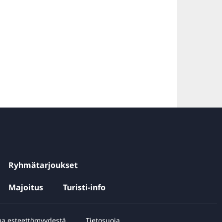
Ryhmätarjoukset
Majoitus
Turisti-info
ma esteettömyydestä
Tietosuoja