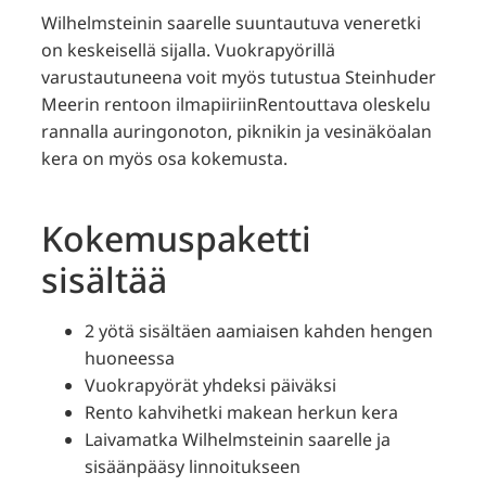
Wilhelmsteinin saarelle suuntautuva veneretki
on keskeisellä sijalla. Vuokrapyörillä
varustautuneena voit myös tutustua Steinhuder
Meerin rentoon ilmapiiriinRentouttava oleskelu
rannalla auringonoton, piknikin ja vesinäköalan
kera on myös osa kokemusta.
Kokemuspaketti
sisältää
2 yötä sisältäen aamiaisen kahden hengen
huoneessa
Vuokrapyörät yhdeksi päiväksi
Rento kahvihetki makean herkun kera
Laivamatka Wilhelmsteinin saarelle ja
sisäänpääsy linnoitukseen