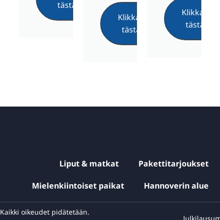
tästä
Klikkaa
Klikkaa
tästä
tästä
Liput & matkat
Pakettitarjoukset
Mielenkiintoiset paikat
Hannoverin alue
aikki oikeudet pidätetään.
Julkilausu