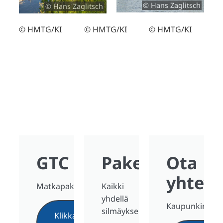
© Hans Zaglitsch
© Hans Zaglitsch
© HMTG/KI
© HMTG/KI
© HMTG/KI
GTC
Paketit
Ota
yhteyt
Matkapaketit
Kaikki
yhdellä
Kaupunkimatka
silmäyksellä
Klikkaa