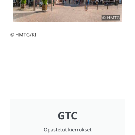
© HMTG
© HMTG/KI
GTC
Opastetut kierrokset