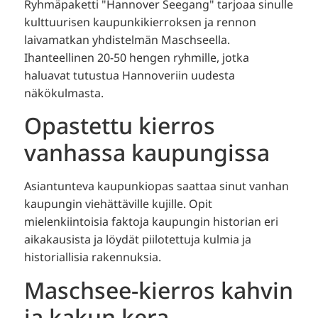
Ryhmäpaketti "Hannover Seegang" tarjoaa sinulle
kulttuurisen kaupunkikierroksen ja rennon
laivamatkan yhdistelmän Maschseella.
Ihanteellinen 20-50 hengen ryhmille, jotka
haluavat tutustua Hannoveriin uudesta
näkökulmasta.
Opastettu kierros
vanhassa kaupungissa
Asiantunteva kaupunkiopas saattaa sinut vanhan
kaupungin viehättäville kujille. Opit
mielenkiintoisia faktoja kaupungin historian eri
aikakausista ja löydät piilotettuja kulmia ja
historiallisia rakennuksia.
Maschsee-kierros kahvin
ja kakun kera