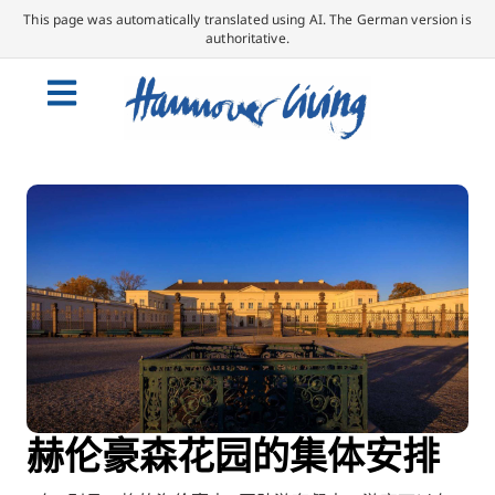
This page was automatically translated using AI. The German version is
authoritative.
赫伦豪森花园的集体安排