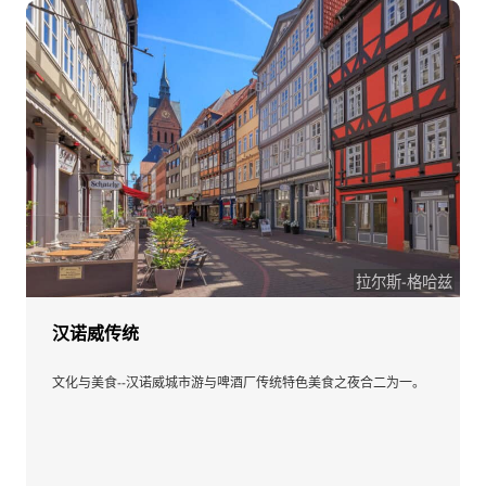
拉尔斯-格哈兹
汉诺威传统
文化与美食--汉诺威城市游与啤酒厂传统特色美食之夜合二为一。