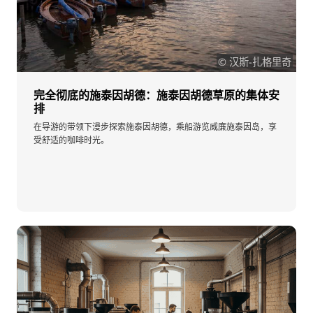
© 汉斯-扎格里奇
完全彻底的施泰因胡德：施泰因胡德草原的集体安
排
在导游的带领下漫步探索施泰因胡德，乘船游览威廉施泰因岛，享
受舒适的咖啡时光。