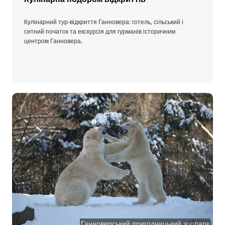
Кулінарний тур-відкриття Ганновера: готель, сільський і
ситний початок та екскурсія для гурманів історичним
центром Ганновера.
Ганноверський пригодницький зоопарк