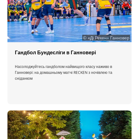
© «Ді Рекен» Ганновер
Гандбол Бундесліги в Ганновері
Насолоджуйтесь гандболом найвищого класу наживо в
Ганновері: на домашньому матчі RECKEN з ночівлею та
сніданком