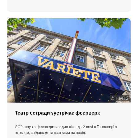
© HMTG
Театр естради зустрічає феєрверк
GOP-шоу та феєрверк за один вікенд - 2 ночі в Ганновері з
готелем, сніданком та квитками на захід.