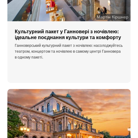
Мартін Кіршнер
Культурний пакет у Ганновері з ночівлею:
ідеальне поєднання культури та комфорту
Ганноверський культурний пакет з ночівлею: насолоджуйтесь
театром, концертом та ночівлею в самому центрі Ганновера
в одному пакеті.