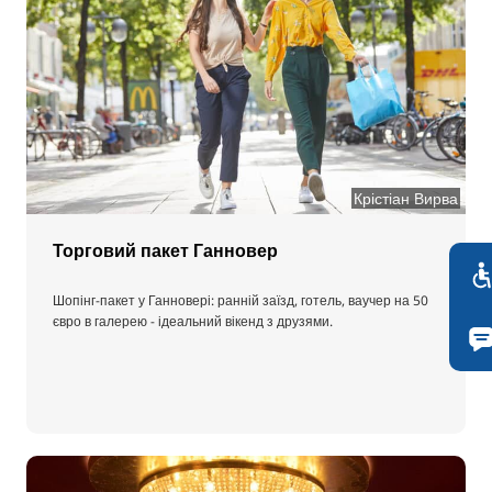
Крістіан Вирва
Торговий пакет Ганновер
Шопінг-пакет у Ганновері: ранній заїзд, готель, ваучер на 50
євро в галерею - ідеальний вікенд з друзями.