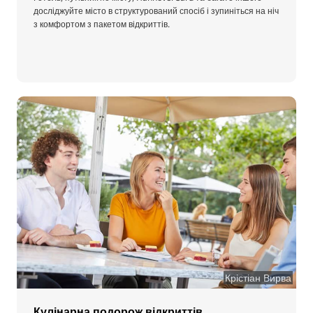
досліджуйте місто в структурований спосіб і зупиніться на ніч
з комфортом з пакетом відкриттів.
Крістіан Вирва
Кулінарна подорож відкриттів