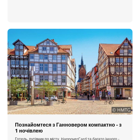
© HMTG
Познайомтеся з Ганновером компактно - з
1 ночівлею
Готель, путівник по місту, HannoverCard та багато іншого -