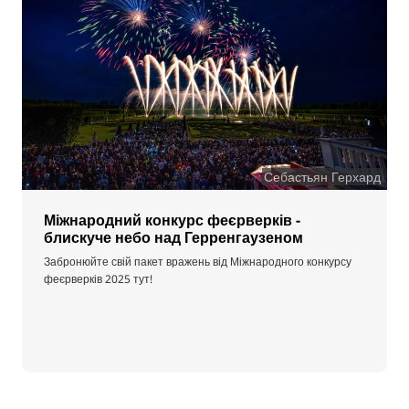
Себастьян Герхард
Міжнародний конкурс феєрверків -
блискуче небо над Герренгаузеном
Забронюйте свій пакет вражень від Міжнародного конкурсу
феєрверків 2025 тут!