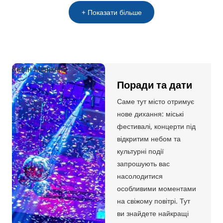
+ Показати більше
Кевін Мюнкель
Поради та дати
Саме тут місто отримує
нове дихання: міські
фестивалі, концерти під
відкритим небом та
культурні події
запрошують вас
насолодитися
особливими моментами
на свіжому повітрі. Тут
ви знайдете найкращі