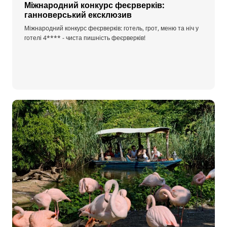
Міжнародний конкурс феєрверків:
ганноверський ексклюзив
Міжнародний конкурс феєрверків: готель, грот, меню та ніч у
готелі 4**** - чиста пишність феєрверків!