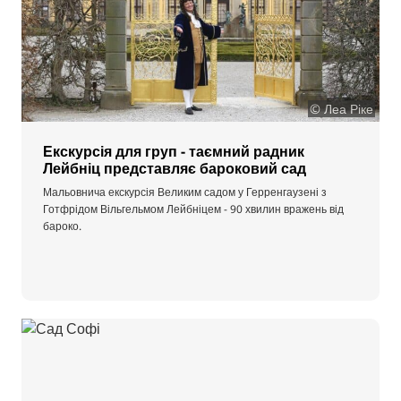
© Леа Ріке
Екскурсія для груп - таємний радник
Лейбніц представляє бароковий сад
Мальовнича екскурсія Великим садом у Герренгаузені з
Готфрідом Вільгельмом Лейбніцем - 90 хвилин вражень від
бароко.