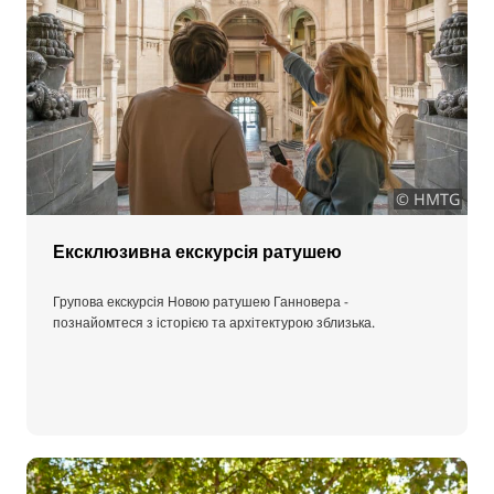
© HMTG
Ексклюзивна екскурсія ратушею
Групова екскурсія Новою ратушею Ганновера -
познайомтеся з історією та архітектурою зблизька.