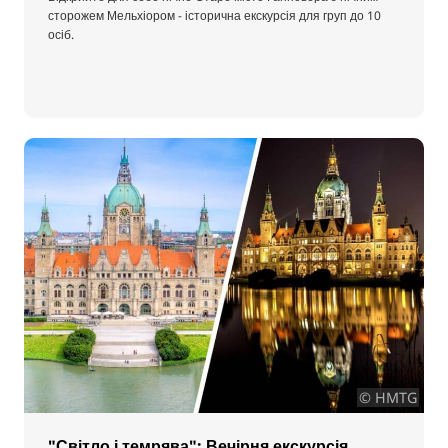
сторожем Мельхіором - історична екскурсія для груп до 10
осіб.
© HMTG
"Світло і темрява": Вечірня екскурсія