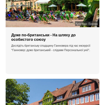
Крістіан Вирва
Дуже по-британськи - На шляху до
особистого союзу
Дослідіть британську спадщину Ганновера під час екскурсії
"Ганновер: дуже британський - слідами Персональної унії".