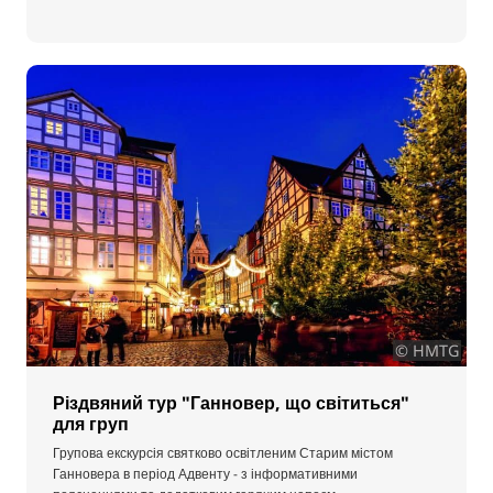
© HMTG
Різдвяний тур "Ганновер, що світиться"
для груп
Групова екскурсія святково освітленим Старим містом
Ганновера в період Адвенту - з інформативними