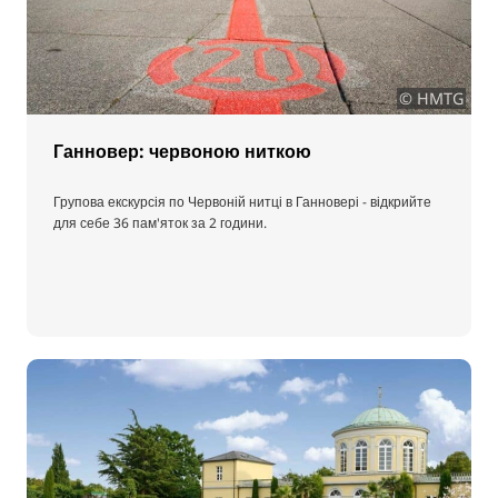
© HMTG
Ганновер: червоною ниткою
Групова екскурсія по Червоній нитці в Ганновері - відкрийте
для себе 36 пам'яток за 2 години.