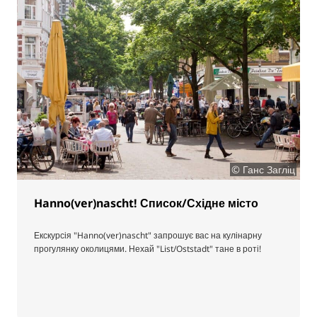
© Ганс Загліц
Hanno(ver)nascht! Список/Східне місто
Екскурсія "Hanno(ver)nascht" запрошує вас на кулінарну
прогулянку околицями. Нехай "List/Oststadt" тане в роті!