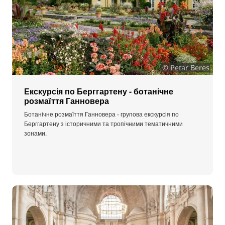
© Petar Beres
Екскурсія по Берггартену - ботанічне
розмаїття Ганновера
Ботанічне розмаїття Ганновера - групова екскурсія по
Берггартену з історичними та тропічними тематичними
зонами.