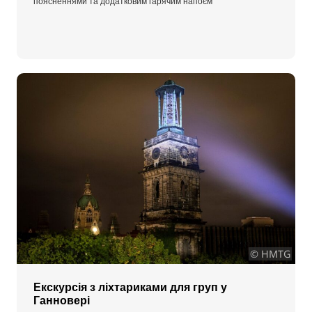
поясненнями та додатковим гарячим напоєм
© HMTG
Екскурсія з ліхтариками для груп у
Ганновері