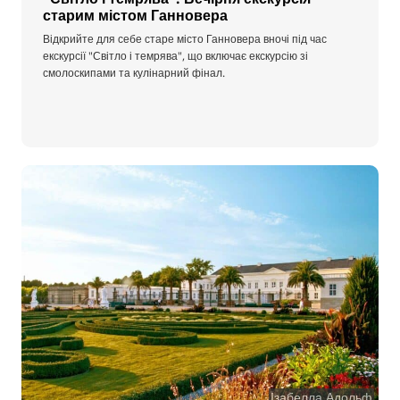
старим містом Ганновера
Відкрийте для себе старе місто Ганновера вночі під час
екскурсії "Світло і темрява", що включає екскурсію зі
смолоскипами та кулінарний фінал.
Ізабелла Адольф