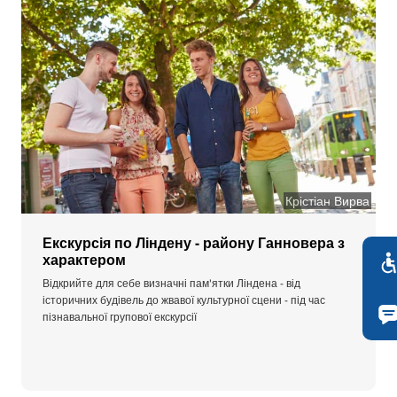
Крістіан Вирва
Екскурсія по Ліндену - району Ганновера з
характером
Відкрийте для себе визначні пам'ятки Ліндена - від
історичних будівель до жвавої культурної сцени - під час
пізнавальної групової екскурсії