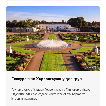
© HMTG
Екскурсія по Херренгаузену для груп
Групові екскурсії садами Герренгаузен у Ганновері з гідом.
Відкрийте для себе садове мистецтво епохи бароко та
історичні пам'ятки.