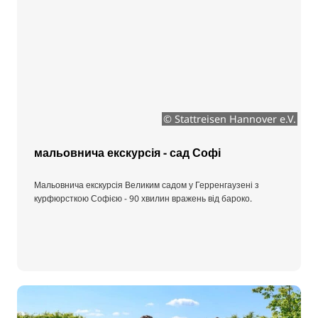
© Stattreisen Hannover e.V.
мальовнича екскурсія - сад Софі
Мальовнича екскурсія Великим садом у Герренгаузені з
курфюрсткою Софією - 90 хвилин вражень від бароко.