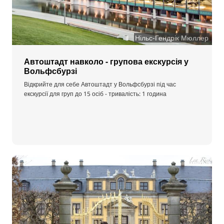
Нільс-Гендрік Мюллер
Автоштадт навколо - групова екскурсія у
Вольфсбурзі
Відкрийте для себе Автоштадт у Вольфсбурзі під час
екскурсії для груп до 15 осіб - тривалість: 1 година