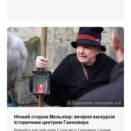
© Stattreisen Hannover e.V.
Нічний сторож Мельхіор: вечірня екскурсія
історичним центром Ганновера
Відкрийте для себе нічне Старе місто Ганновера з нічним