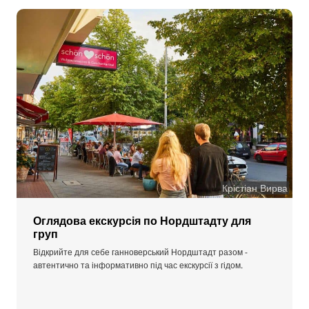
Крістіан Вирва
Оглядова екскурсія по Нордштадту для
груп
Відкрийте для себе ганноверський Нордштадт разом -
автентично та інформативно під час екскурсії з гідом.