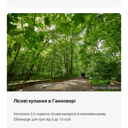
Крістіан Вирва
Лісові купання в Ганновері
Неспішна 2,5-годинна лісова екскурсія в ганноверському
Ейленріде для груп від 6 до 10 осіб