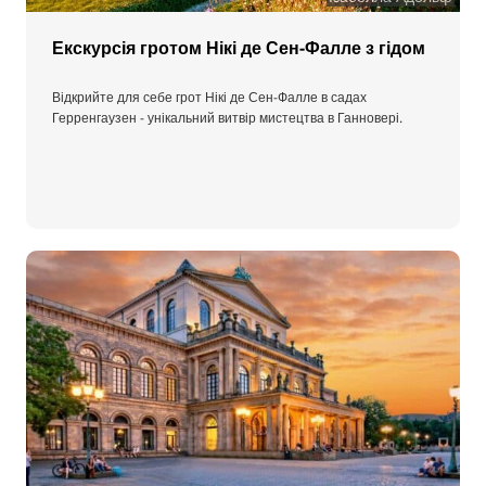
Екскурсія гротом Нікі де Сен-Фалле з гідом
Відкрийте для себе грот Нікі де Сен-Фалле в садах
Герренгаузен - унікальний витвір мистецтва в Ганновері.