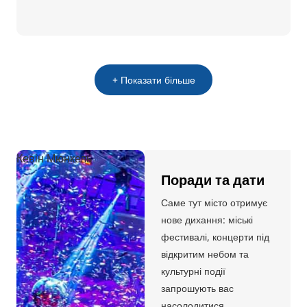
+ Показати більше
Кевін Мюнкель
Поради та дати
Саме тут місто отримує
нове дихання: міські
фестивалі, концерти під
відкритим небом та
культурні події
запрошують вас
насолодитися