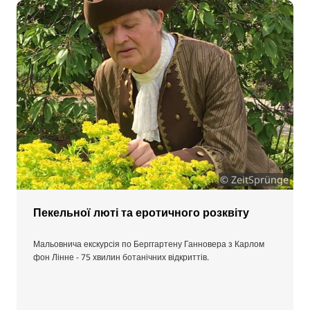
© ZeitSprünge
Пекельної люті та еротичного розквіту
Мальовнича екскурсія по Берггартену Ганновера з Карлом
фон Лінне - 75 хвилин ботанічних відкриттів.