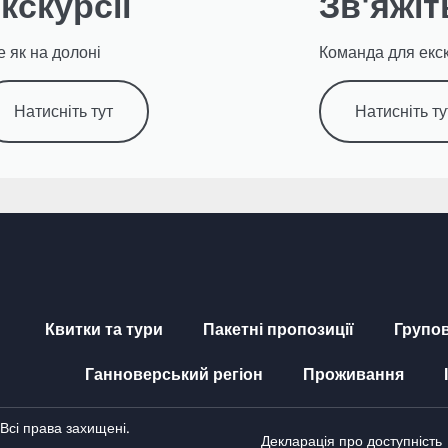
кскурсії
Зв'яжіт
е як на долоні
Команда для екск
Натисніть тут
Натисніть ту
Квитки та тури
Пакетні пропозиції
Групов
Ганноверський регіон
Проживання
сі права захищені.
Декларація про доступність