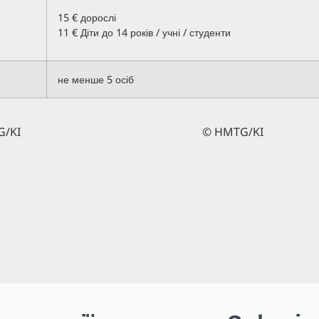
15 € дорослі
11 € Діти до 14 років / учні / студенти
не менше 5 осіб
/KI
© HMTG/KI