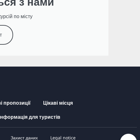
ься з нами
урсій по місту
т
і пропозиції
Цікаві місця
Інформація для туристів
Захист даних
Legal notice