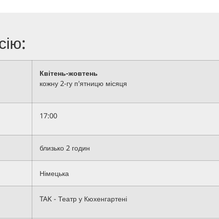
сію:
Квітень-жовтень
кожну 2-гу п'ятницю місяця
17:00
близько 2 годин
Німецька
TAK - Театр у Кюхенгартені