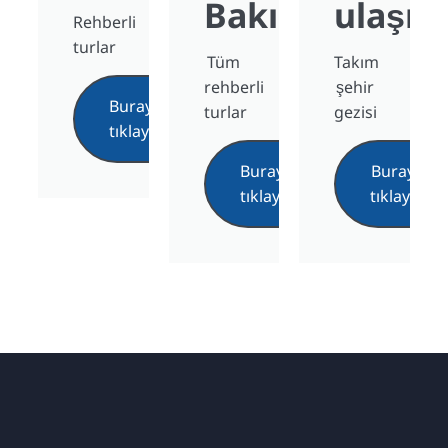
Bakış
ulaşın
Rehberli
turlar
Tüm
Takım
rehberli
şehir
Buraya
turlar
gezisi
tıklayın
Buraya
Buraya
tıklayın
tıklayın