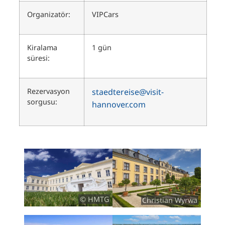
Organizatör:
VIPCars
Kiralama
1 gün
süresi:
Rezervasyon
staedtereise@visit-
sorgusu:
hannover.com
© HMTG
Christian Wyrwa