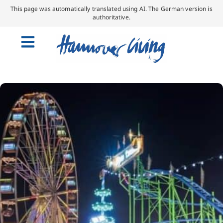
This page was automatically translated using AI. The German version is
authoritative.