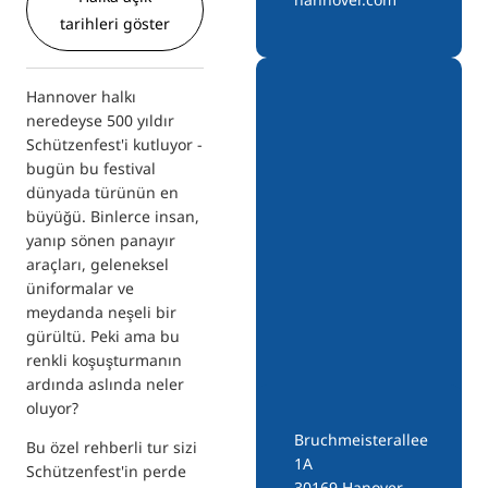
tarihleri göster
Hannover halkı
neredeyse 500 yıldır
Schützenfest'i kutluyor -
bugün bu festival
dünyada türünün en
büyüğü. Binlerce insan,
yanıp sönen panayır
araçları, geleneksel
üniformalar ve
meydanda neşeli bir
gürültü. Peki ama bu
renkli koşuşturmanın
ardında aslında neler
oluyor?
Bruchmeisterallee
Bu özel rehberli tur sizi
1A
Schützenfest'in perde
30169 Hanover