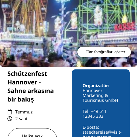
+ Tüm fotoğrafları göster
Schützenfest
Hannover -
Organizatör:
Sahne arkasına
Hannover
Marketing &
bir bakış
Tourismus GmbH
Tel: +49 511
Temmuz
12345 333
2 saat
E-posta:
staedtereise@visit-
Halka açık
hannover.com