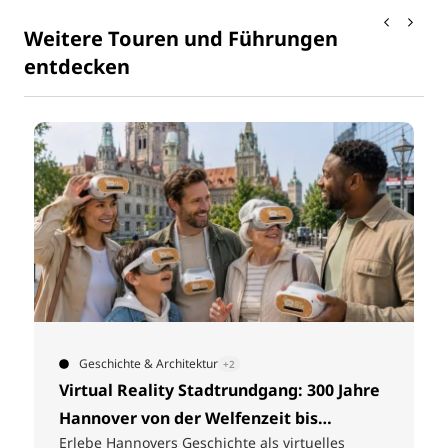
Weitere Touren und Führungen
entdecken
© HMTG
Kunst & Kultur
+2
e
Leibniz Fahrradtour
Entdecken Sie Hannover per Fahrrad auf den
Spuren von Gottfried Wilhelm Leibniz. An