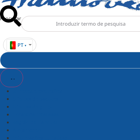
Procurar
PT
Bilhetes e excursões
Ofertas de pacotes
Ofertas de grupo
Locais de interesse
Região de Hanover
Alojamento
Informações turísticas