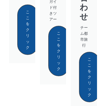
ガイ
わ
ド付
こ
きツ
せ
こ
アー
を
チー
ク
こ
ム都
リ
こ
市旅
ッ
を
行
ク
ク
リ
こ
ッ
こ
ク
を
ク
リ
ッ
ク