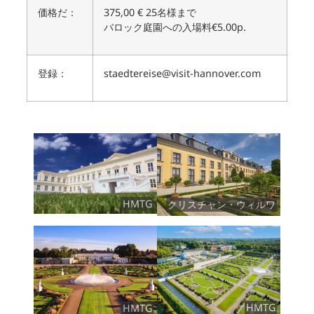
価格だ：
375,00 € 25名様まで
バロック庭園への入場料€5.00p.
登録：
staedtereise@visit-hannover.com
HMTG
クリスチャン・ウィルワ
HMTG
HMTG