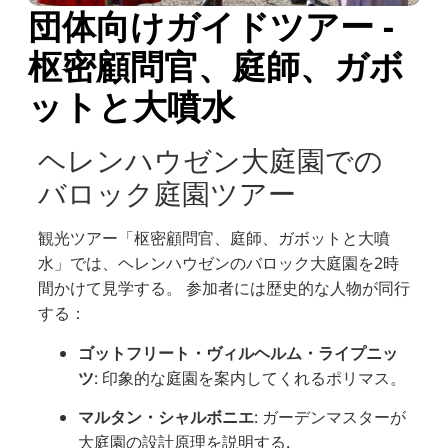
団体向けガイドツアー -
枢密顧問官、庭師、ガボ
ットと大噴水
ヘレンハウゼン大庭園での
バロック庭園ツアー
観光ツアー「枢密顧問官、庭師、ガボットと大噴
水」では、ヘレンハウゼンのバロック大庭園を2時
間かけて見学する。
参加者には歴史的な人物が同行
する：
ゴットフリート・ヴィルヘルム・ライプニッ
ツ
:
印象的な庭園を案内してくれるポリマス。
マルタン・シャルボニエ
:
ガーデンマスターが
大庭園の設計原理を説明する
.