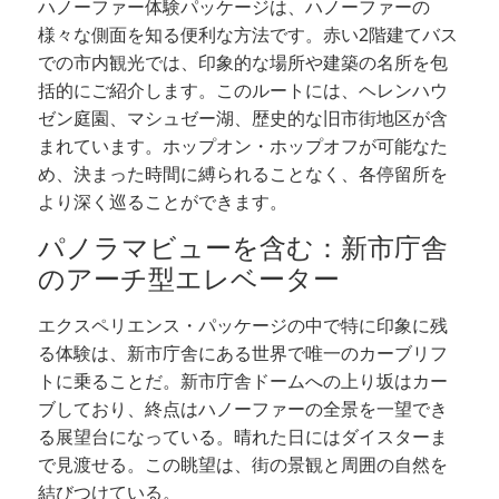
ハノーファー体験パッケージは、ハノーファーの
様々な側面を知る便利な方法です。赤い2階建てバス
での市内観光では、印象的な場所や建築の名所を包
括的にご紹介します。このルートには、ヘレンハウ
ゼン庭園、マシュゼー湖、歴史的な旧市街地区が含
まれています。ホップオン・ホップオフが可能なた
め、決まった時間に縛られることなく、各停留所を
より深く巡ることができます。
パノラマビューを含む：新市庁舎
のアーチ型エレベーター
エクスペリエンス・パッケージの中で特に印象に残
る体験は、新市庁舎にある世界で唯一のカーブリフ
トに乗ることだ。新市庁舎ドームへの上り坂はカー
ブしており、終点はハノーファーの全景を一望でき
る展望台になっている。晴れた日にはダイスターま
で見渡せる。この眺望は、街の景観と周囲の自然を
結びつけている。