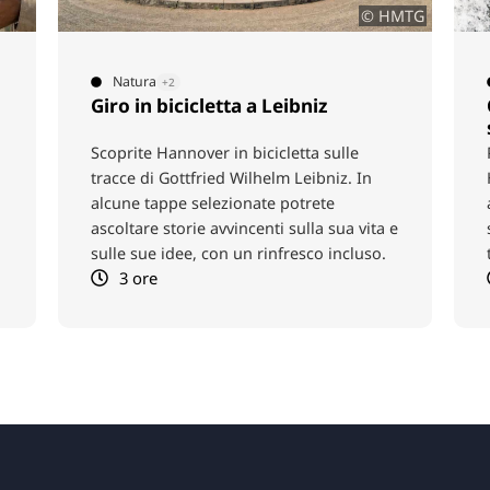
MTG
DWV&Inshore
Ciclismo
+2
Cicloturismo “Hannover
sportiva”
Percorrete il mondo dello sport di
Hannover: scoprite i club tradizionali, le
arene moderne e le emozionanti storie
e
sportive, dalla Bundesliga agli sport di
tendenza.
3,5 ore