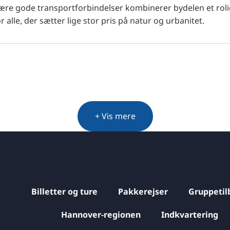
være gode transportforbindelser kombinerer bydelen et rolig
r alle, der sætter lige stor pris på natur og urbanitet.
+ Vis mere
Billetter og ture
Pakkerejser
Gruppetil
Hannover-regionen
Indkvartering