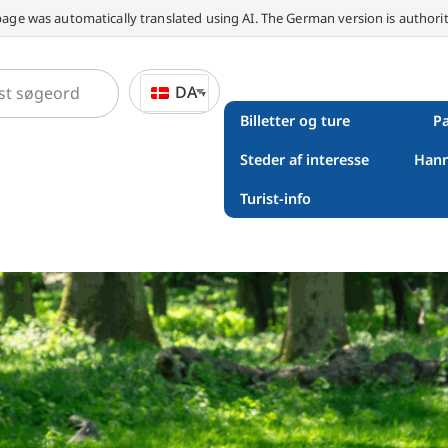
page was automatically translated using AI. The German version is authorit
DA
Billetter og ture
Pa
Steder af interesse
Hann
Turist-info