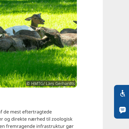
© HMTG/ Lars Gerhardts
af de mest eftertragtede
r og direkte nærhed til zoologisk
og en fremragende infrastruktur gør