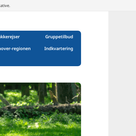
ative.
kkerejser
Gruppetilbud
over-regionen
Indkvartering