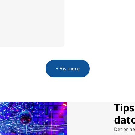
+ Vis mere
Tips
dat
Det er he