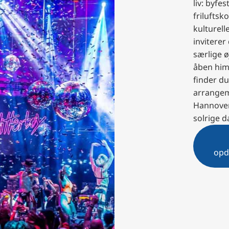
liv: byfest
friluftsk
kulturel
inviterer 
særlige ø
åben him
finder d
arrangem
Hannover
solrige d
opd