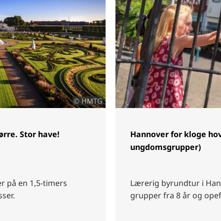
© HMTG
ørre. Stor have!
Hannover for kloge hov
ungdomsgrupper)
r på en 1,5-timers
Lærerig byrundtur i Han
sser.
grupper fra 8 år og ope