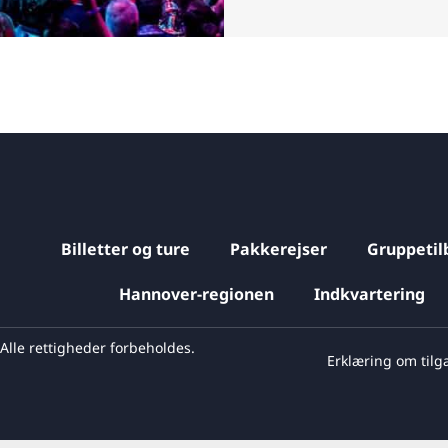
Billetter og ture
Pakkerejser
Gruppetil
Hannover-regionen
Indkvartering
lle rettigheder forbeholdes.
Erklæring om til