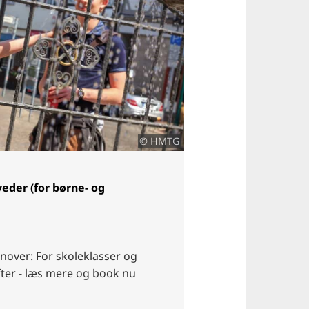
© HMTG
eder (for børne- og
nover: For skoleklasser og
fter - læs mere og book nu