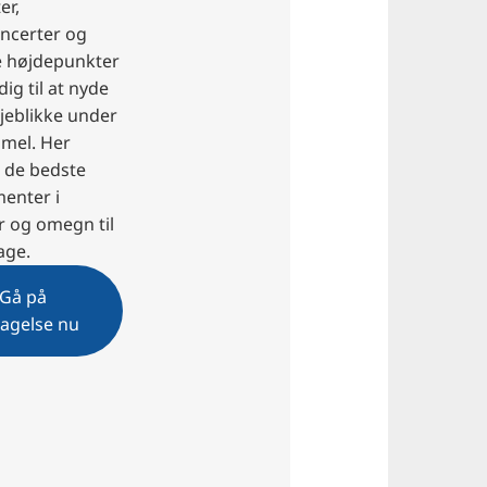
er,
oncerter og
le højdepunkter
dig til at nyde
jeblikke under
mel. Her
u de bedste
enter i
 og omegn til
age.
Gå på
agelse nu