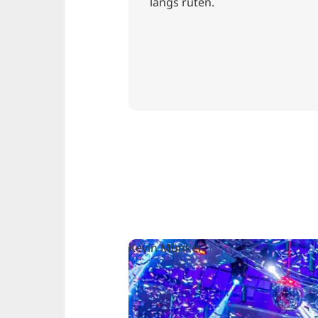
langs ruten.
Kevin Münkel