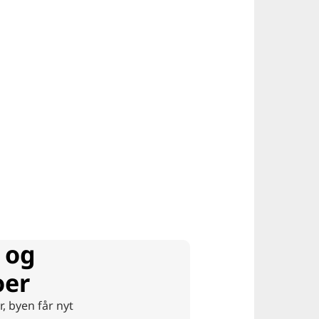
 og
oer
r, byen får nyt