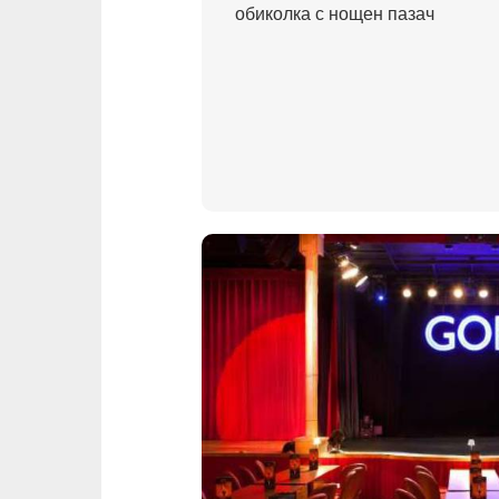
обиколка с нощен пазач