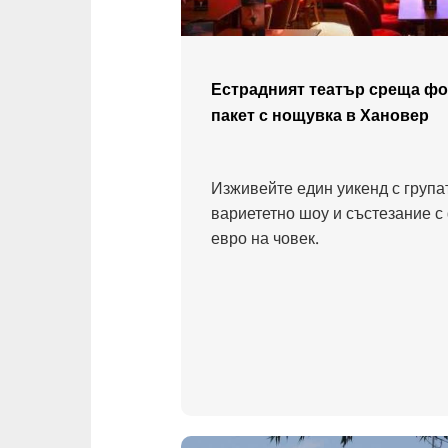
Естрадният театър среща фо
пакет с нощувка в Хановер
Изживейте един уикенд с група
вариететно шоу и състезание с
евро на човек.