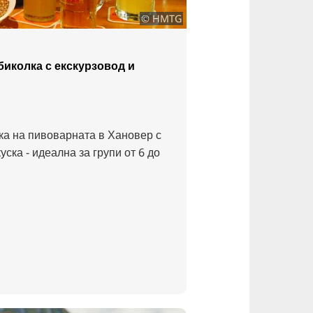
© HMTG
биколка с екскурзовод и
а на пивоварната в Хановер с
уска - идеална за групи от 6 до