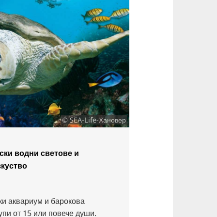
© SEA-Life-Хановер
ски водни светове и
зкуство
ки аквариум и барокова
упи от 15 или повече души.