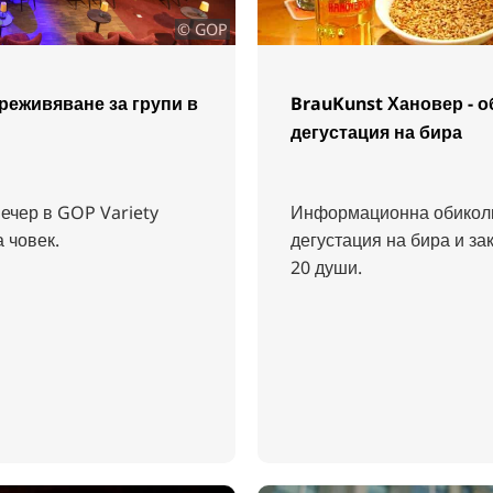
© GOP
преживяване за групи в
BrauKunst Хановер - о
дегустация на бира
ечер в GOP Variety
Информационна обиколк
а човек.
дегустация на бира и зак
20 души.