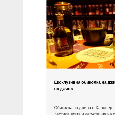
Ексклузивна обиколка на джи
на джина
Обиколка на джина в Хановер -
дестилацията и дегустация на 