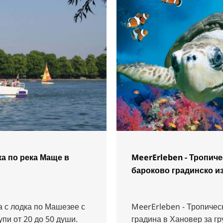
ка по река Маще в
MeerErleben - Тропиче
бароково градинско и
 с лодка по Машезее с
MeerErleben - Тропичес
упи от 20 до 50 души.
градина в Хановер за гр