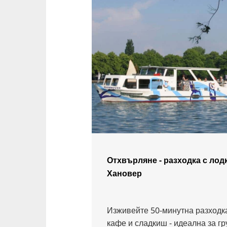
Отхвърляне - разходка с лод
Хановер
Изживейте 50-минутна разходка
кафе и сладкиш - идеална за гр