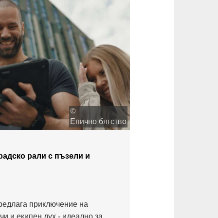
©
Епично бягство
градско рали с пъзели и
редлага приключение на
чи и екипен дух - идеално за