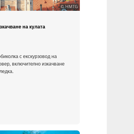
© HMTG
изкачване на кулата
биколка с екскурзовод на
овер, включително изкачване
ледка.