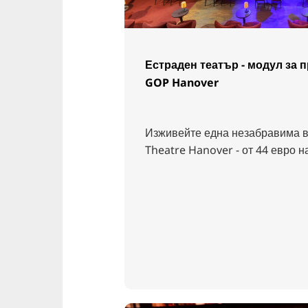
Естраден театър - модул за 
GOP Hanover
Изживейте една незабравима в
Theatre Hanover - от 44 евро н