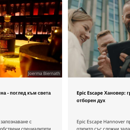
Joerma Biernath
на - поглед към света
Epic Escape Хановер: 
отборен дух
 запознаване с
Epic Escape Hannover п
собствени специалитети
открито със сложни зада