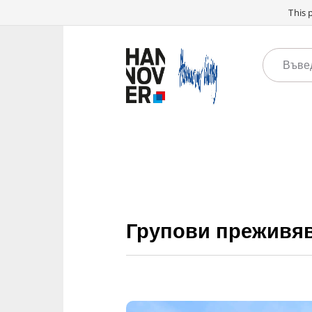
This 
Групови преживя