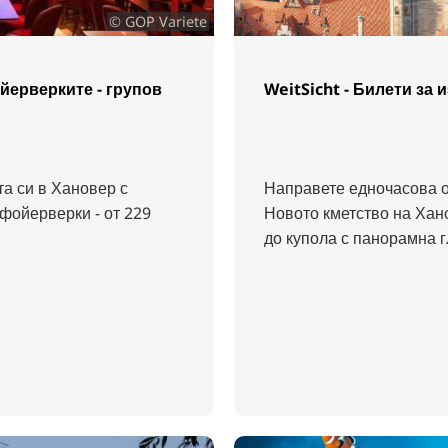
© GOP Variete
йерверките - групов
WeitSicht - Билети за 
та си в Хановер с
Направете едночасова о
 фойерверки - от 229
Новото кметство на Хан
до купола с панорамна г