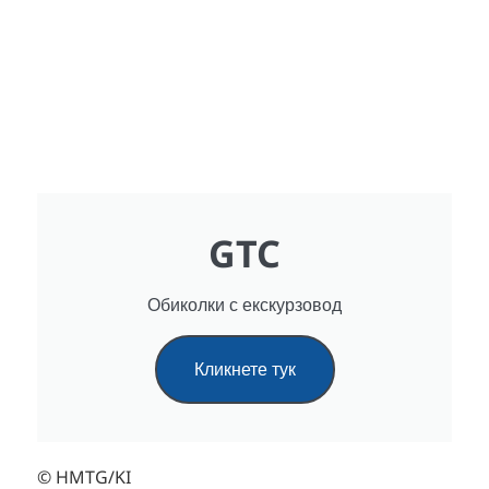
GTC
Обиколки с екскурзовод
Кликнете тук
© HMTG/KI