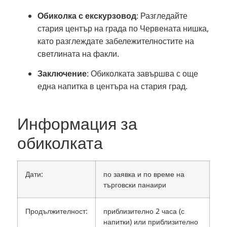
Обиколка с екскурзовод
:
Разгледайте
стария център на града по Червената нишка,
като разглеждате забележителностите на
светлината на факли.
Заключение
:
Обиколката завършва с още
една напитка в центъра на стария град.
Информация за
обиколката
Дати:
по заявка и по време на
търговски панаири
Продължителност:
приблизително 2 часа (с
напитки) или приблизително