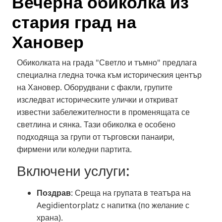
Вечерна обиколка из
стария град на
Хановер
Обиколката на града "Светло и тъмно" предлага
специална гледна точка към историческия център
на Хановер.
Оборудвани с факли, групите
изследват историческите улички и откриват
известни забележителности в променящата се
светлина и сянка.
Тази обиколка е особено
подходяща за групи от търговски панаири,
фирмени или коледни партита.
Включени услуги:
Поздрав
:
Среща на групата в театъра на
Aegidientorplatz с напитка (по желание с
храна).