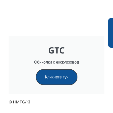
GTC
Обиколки с екскурзовод
Кликнете тук
© HMTG/KI