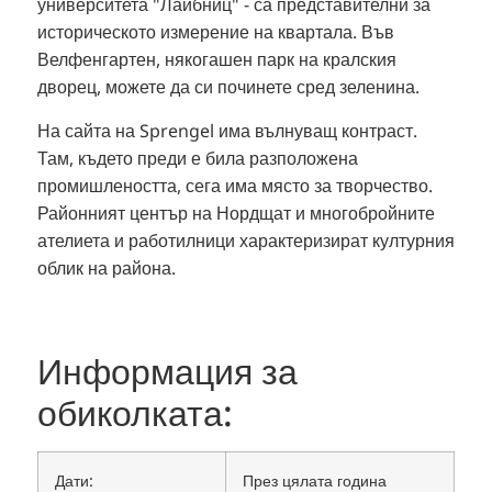
университета "Лайбниц" - са представителни за
историческото измерение на квартала. Във
Велфенгартен, някогашен парк на кралския
дворец, можете да си починете сред зеленина.
На сайта на Sprengel има вълнуващ контраст.
Там, където преди е била разположена
промишлеността, сега има място за творчество.
Районният център на Нордщат и многобройните
ателиета и работилници характеризират културния
облик на района.
Информация за
обиколката:
Дати:
През цялата година