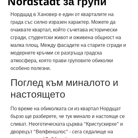
Nordstadt за групи
Нордщад в Хановер е един от кварталите на
града със силно изразен характер. Можете да
очаквате квартал, който съчетава исторически
сгради, студентски живот и оживена общност на
малка площ. Между фасадите на старите сгради и
модерните кръчми се разгръща градска
атмосфера, която прави груповите обиколки
особено полезни.
Поглед към миналото и
настоящето
По време на обиколката си из квартал Нордщат
бързо ще разберете, че тук минало и настояще се
сливат. Неоготическата църква "Кристускирхе" и
дворецът "Велфеншлос" - сега седалище на