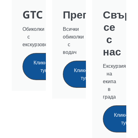
GTC
Преглед
Свърж
се
Обиколки
Всички
с
с
обиколки
екскурзовод
с
нас
водач
Кликнете
Екскурзия
тук
Кликнете
на
тук
екипа
в
града
Кликнете
тук