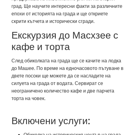
град. Ще научите интересни факти за различните
епохи от историята на града и ще откриете
скрити кътчета и исторически сгради.
Екскурзия до Масхзее с
кафе и торта
След обиколката на града ще се качите на лодка
до Машее. По време на едночасовото пътуване в
двете посоки ще можете да се насладите на
силуета на града от водата. Сервират се
неограничено количество кафе и две парчета
торта на човек.
Включени услуги:
Обиколка на историческия център на града