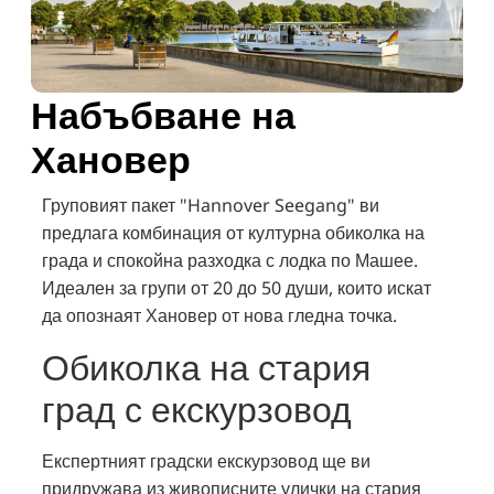
Набъбване на
Хановер
Груповият пакет "Hannover Seegang" ви
предлага комбинация от културна обиколка на
града и спокойна разходка с лодка по Машее.
Идеален за групи от 20 до 50 души, които искат
да опознаят Хановер от нова гледна точка.
Обиколка на стария
град с екскурзовод
Експертният градски екскурзовод ще ви
придружава из живописните улички на стария