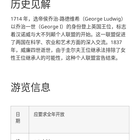
历史见解
1714 年，选帝侯乔治-路德维希（George Ludwig）
以乔治一世（George I）的身份登上英国王位，标志
着汉诺威与大不列颠个人联盟的开始。这一联盟促进
了两国在科学、农业和艺术方面的深入交流。1837
年，威廉四世逝世，由于圭尔夫王位继承法排除了女
性王位继承人的可能性，这种个人联盟宣告结束。
游览信息
日
应要求全年开放
期