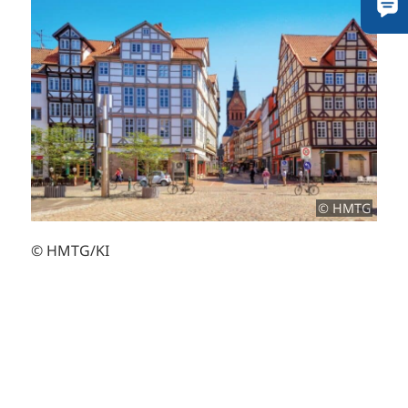
© HMTG
© HMTG/KI