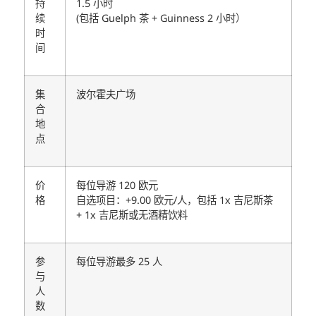
持
1.5 小时
续
(包括 Guelph 茶 + Guinness 2 小时）
时
间
集
波尔霍夫广场
合
地
点
价
每位导游 120 欧元
格
自选项目：+9.00 欧元/人，包括 1x 吉尼斯茶
+ 1x 吉尼斯或无酒精饮料
参
每位导游最多 25 人
与
人
数