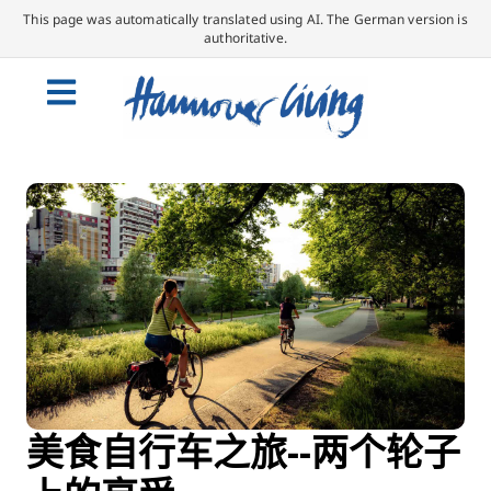
This page was automatically translated using AI. The German version is
authoritative.
美食自行车之旅--两个轮子