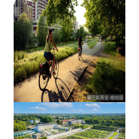
塞巴斯蒂安-格哈德