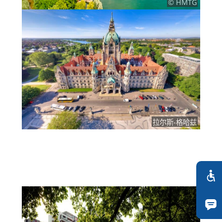
© HMTG
拉尔斯-格哈兹