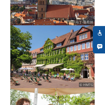
马丁-基希纳
© HMTG