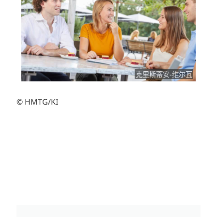
克里斯蒂安-维尔瓦
© HMTG/KI