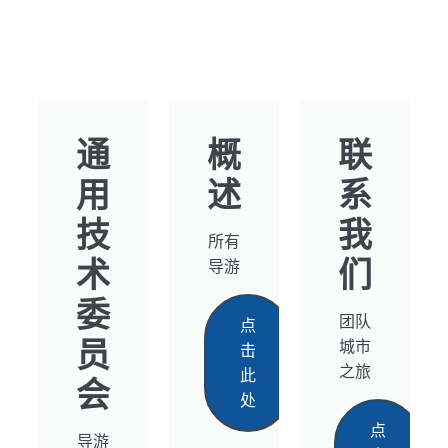
通
概
联
用
述
系
技
我
所有
术
们
导游
委
团队
点
员
城市
击
之旅
此
会
处
点
导游