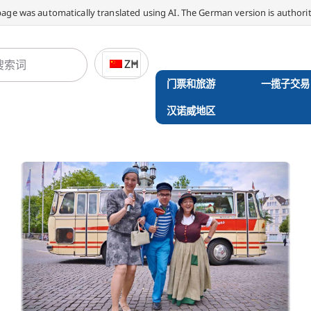
page was automatically translated using AI. The German version is authorit
ZH
门票和旅游
一揽子交易
汉诺威地区