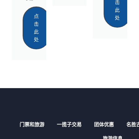
击
此
点
处
击
此
处
门票和旅游
一揽子交易
团体优惠
名胜
旅游信息