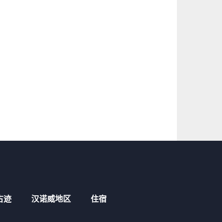
古迹
汉诺威地区
住宿