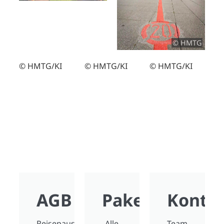
© HMTG
© HMTG/KI
© HMTG/KI
© HMTG/KI
AGB
Pakete
Konta
Reisepauschalen
Alle
Team