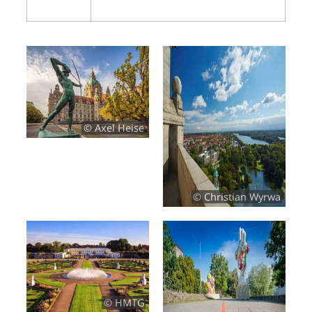
© Axel Heise
© Christian Wyrwa
© HMTG