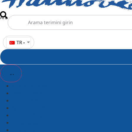
Ara
TR
Biletler & Turlar
Paket fırsatlar
Grup teklifleri
İlgi çekici yerler
Hanover Bölgesi
Konaklama
Tourist-Info