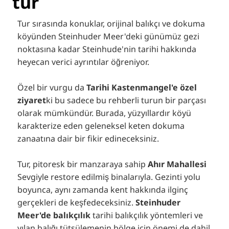
tur
Tur sırasında konuklar, orijinal balıkçı ve dokuma
köyünden Steinhuder Meer'deki günümüz gezi
noktasına kadar Steinhude'nin tarihi hakkında
heyecan verici ayrıntılar öğreniyor.
Özel bir vurgu da
Tarihi Kastenmangel'e özel
ziyaret
ki bu sadece bu rehberli turun bir parçası
olarak mümkündür. Burada, yüzyıllardır köyü
karakterize eden geleneksel keten dokuma
zanaatına dair bir fikir edineceksiniz.
Tur, pitoresk bir manzaraya sahip
Ahır Mahallesi
Sevgiyle restore edilmiş binalarıyla. Gezinti yolu
boyunca, aynı zamanda kent hakkında ilginç
gerçekleri de keşfedeceksiniz.
Steinhuder
Meer'de balıkçılık
tarihi balıkçılık yöntemleri ve
yılan balığı tütsülemenin bölge için önemi de dahil