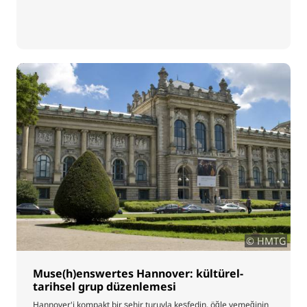
© HMTG
Muse(h)enswertes Hannover: kültürel-
tarihsel grup düzenlemesi
Hannover'i kompakt bir şehir turuyla keşfedin, öğle yemeğinin