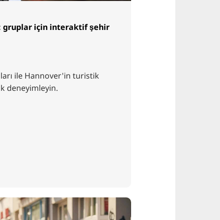
ruplar için interaktif şehir
arı ile Hannover'in turistik
rak deneyimleyin.