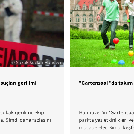
© Sokak Suçları Hanover
suçları gerilimi
"Gartensaal "da takım 
sokak gerilimi: ekip
Hannover'in "Gartensaal "
da. Şimdi daha fazlasını
parkta yaz etkinlikleri v
mücadeleler. Şimdi keşf