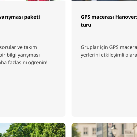
i yarışması paketi
GPS macerası Hanover: g
turu
sorular ve takım
Gruplar için GPS maceral
bir bilgi yarışması
yerlerini etkileşimli ola
ha fazlasını öğrenin!