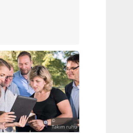
©
Takım ruhu