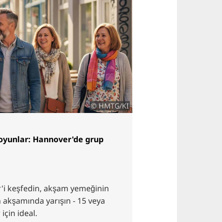
© HMTG/KI
 oyunlar: Hannover'de grup
'i keşfedin, akşam yemeğinin
n akşamında yarışın - 15 veya
 için ideal.