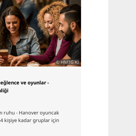
© HMTG KI
ğlence ve oyunlar -
liği
ım ruhu - Hanover oyuncak
4 kişiye kadar gruplar için