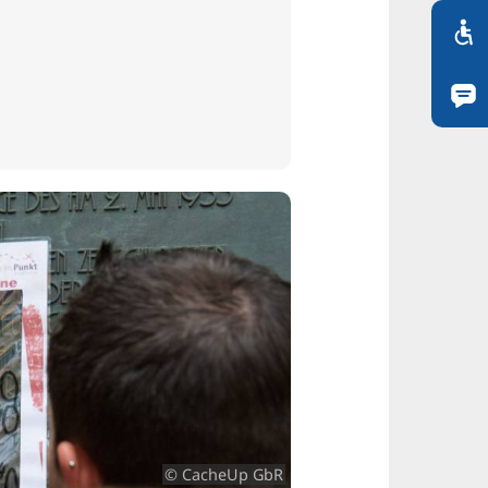
© CacheUp GbR